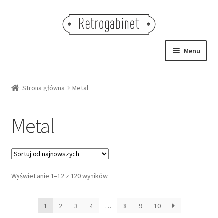
Przejdź
Przejdź
do
do
nawigacji
treści
Menu
NOWOŚCI
Strona główna
Metal
OBRAZY
Metal
NA STÓŁ
DEKORACJE
Posortowane
Wyświetlanie 1–12 z 120 wyników
OŚWIETLENIE
według
najnowszych
MEBLE
1
2
3
4
…
8
9
10