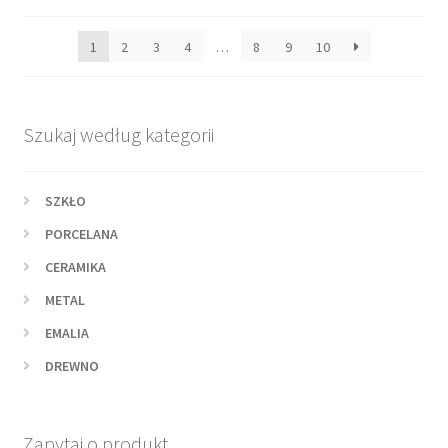
według
najnowszych
1
2
3
4
…
8
9
10
Szukaj według kategorii
SZKŁO
PORCELANA
CERAMIKA
METAL
EMALIA
DREWNO
Zapytaj o produkt