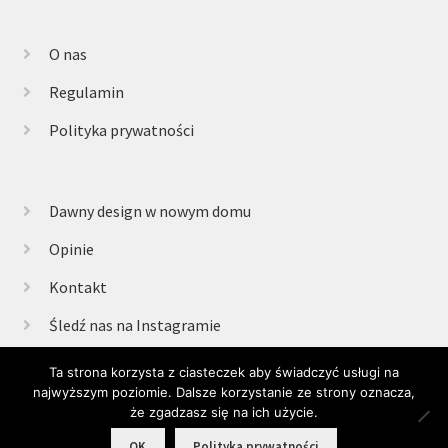
O nas
Regulamin
Polityka prywatności
Dawny design w nowym domu
Opinie
Kontakt
Śledź nas na Instagramie
Ta strona korzysta z ciasteczek aby świadczyć usługi na
najwyższym poziomie. Dalsze korzystanie ze strony oznacza,
© Retrogabinet 2025
że zgadzasz się na ich użycie.
0
OK
Polityka prywatności