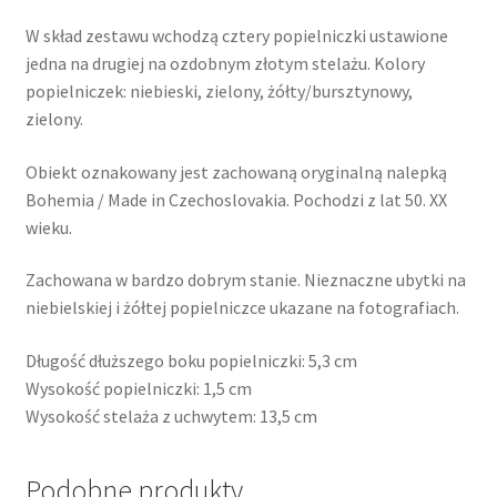
Czechosłowacja
W skład zestawu wchodzą cztery popielniczki ustawione
jedna na drugiej na ozdobnym złotym stelażu. Kolory
popielniczek: niebieski, zielony, żółty/bursztynowy,
zielony.
Obiekt oznakowany jest zachowaną oryginalną nalepką
Bohemia / Made in Czechoslovakia. Pochodzi z lat 50. XX
wieku.
Zachowana w bardzo dobrym stanie. Nieznaczne ubytki na
niebielskiej i żółtej popielniczce ukazane na fotografiach.
Długość dłuższego boku popielniczki: 5,3 cm
Wysokość popielniczki: 1,5 cm
Wysokość stelaża z uchwytem: 13,5 cm
Podobne produkty