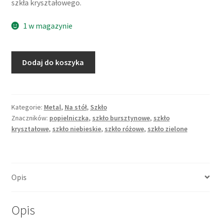
szkła kryształowego.
1 w magazynie
ilość
Dodaj do koszyka
Zestaw
popielniczek
na
złotym
Kategorie:
Metal
,
Na stół
,
Szkło
Znaczników:
popielniczka
,
szkło bursztynowe
,
szkło
stelażu,
kryształowe
,
szkło niebieskie
,
szkło różowe
,
szkło zielone
kolorowe
szkło
kryształowe,
lata
Opis
50.
XX
w.
Opis
Bohemia,