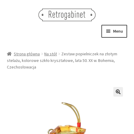
Przejdź
Przejdź
do
do
nawigacji
treści
Menu
NOWOŚCI
Strona główna
Na stół
Zestaw popielniczek na złotym
stelażu, kolorowe szkło kryształowe, lata 50. XX w. Bohemia,
OBRAZY
Czechosłowacja
NA STÓŁ
DEKORACJE
🔍
OŚWIETLENIE
MEBLE