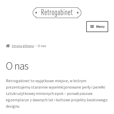
Przejdź
Przejdź
do
do
nawigacji
treści
Menu
NOWOŚCI
Strona główna
O nas
OBRAZY
O nas
NA STÓŁ
DEKORACJE
Retrogabinet to wyjątkowe miejsce, w którym
prezentujemy starannie wyselekcjonowane perły i perełki
OŚWIETLENIE
sztuki użytkowej minionych epok – ponadczasowe
egzemplarze z dawnych lat i kultowe projekty światowego
MEBLE
designu.