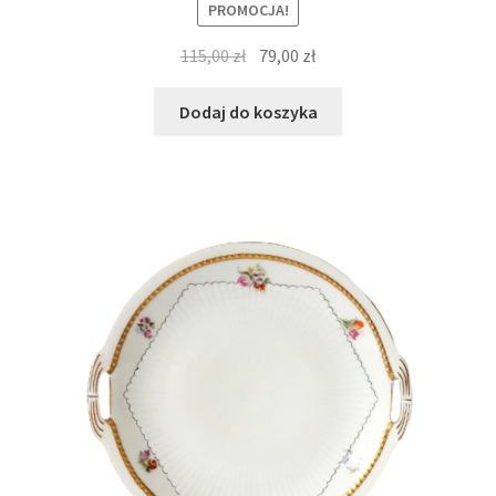
PROMOCJA!
Pierwotna
Aktualna
115,00
zł
79,00
zł
cena
cena
wynosiła:
wynosi:
Dodaj do koszyka
115,00 zł.
79,00 zł.