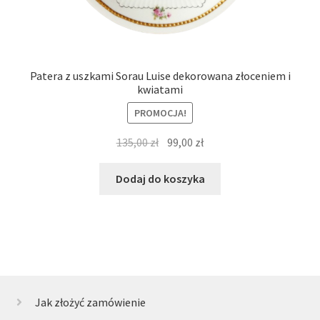
Patera z uszkami Sorau Luise dekorowana złoceniem i
kwiatami
PROMOCJA!
Pierwotna
Aktualna
135,00
zł
99,00
zł
cena
cena
wynosiła:
wynosi:
Dodaj do koszyka
135,00 zł.
99,00 zł.
Jak złożyć zamówienie