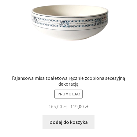
Fajansowa misa toaletowa ręcznie zdobiona secesyjną
dekoracją
PROMOCJA!
Pierwotna
Aktualna
165,00
zł
119,00
zł
cena
cena
wynosiła:
wynosi:
Dodaj do koszyka
165,00 zł.
119,00 zł.