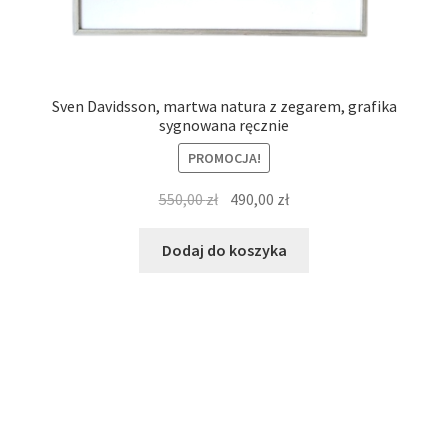
Sven Davidsson, martwa natura z zegarem, grafika
sygnowana ręcznie
PROMOCJA!
Pierwotna
Aktualna
550,00
zł
490,00
zł
cena
cena
wynosiła:
wynosi:
Dodaj do koszyka
550,00 zł.
490,00 zł.