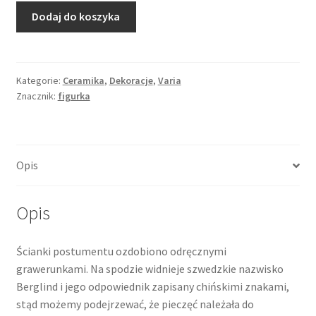
ilość
Dodaj do koszyka
Pieczęć
chińska
imienna,
pies
Kategorie:
Ceramika
,
Dekoracje
,
Varia
Znacznik:
figurka
foo,
rzeźba
w
kamieniu,
Opis
steatyt
(shoushan)
Opis
Ścianki postumentu ozdobiono odręcznymi
grawerunkami. Na spodzie widnieje szwedzkie nazwisko
Berglind i jego odpowiednik zapisany chińskimi znakami,
stąd możemy podejrzewać, że pieczęć należała do