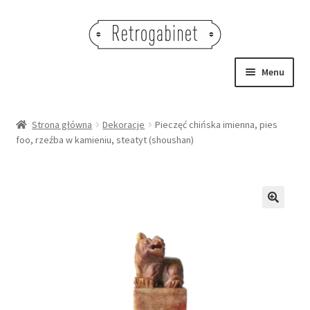
Przejdź
Przejdź
do
do
nawigacji
treści
Menu
NOWOŚCI
Strona główna
Dekoracje
Pieczęć chińska imienna, pies
foo, rzeźba w kamieniu, steatyt (shoushan)
OBRAZY
NA STÓŁ
DEKORACJE
🔍
OŚWIETLENIE
MEBLE