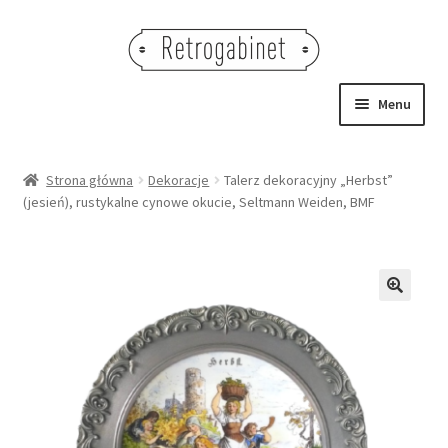
Przejdź
Przejdź
do
do
nawigacji
treści
Menu
NOWOŚCI
Strona główna
Dekoracje
Talerz dekoracyjny „Herbst”
(jesień), rustykalne cynowe okucie, Seltmann Weiden, BMF
OBRAZY
NA STÓŁ
DEKORACJE
🔍
OŚWIETLENIE
MEBLE