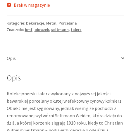
Brak w magazynie
Kategorie:
Dekoracje
,
Metal
,
Porcelana
Znaczniki:
bmf
,
obrazek
,
seltmann
,
talerz
Opis
Opis
Kolekcjonerski talerz wykonany z najwyższej jakości
bawarskiej porcelany okutej w efektowny cynowy kołnierz.
Obiekt nie jest sygnowany, jednak wiemy, że pochodzi z
renomowanej wytwórni Seltmann Weiden, która działa do
dziś, a której korzenie sięgają 1910 roku, kiedy to Christian
Wilhelm Seltmann – podjąwszy decyzję o odejściu z