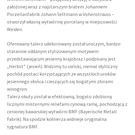
założonej wraz z najstarszym bratem Johannem
Porzellanfabrik Johann Seltmann w Vohenstrauss –
otworzył własną wytwórnię porcelany w miejscowości
Weiden.
Oferowany talerz udekorowany został uroczym, bardzo
starannie oddanym stylizowanym motywem
przedstawiającym jesienny krajobraz i podpisany jest
„Herbst” (jesień). Widzimy tu sielski, niemal idylliczny
pochód postaci korzystających ze wszystkich uroków
jesiennego słońca i cieszących się bogatymi zbirami
winogron.
Talerz okuty został w efektowną, bogato zdobioną
licznymi misternymi reliefami cynową ramę, pochodzącą z
cenionej bawarskiej wytwórni BMF (Bayerische Metall
Fabrik). Na spodzie kołnierza widnieje oryginalna
sygnatura BMF.