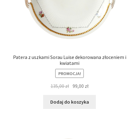
Patera z uszkami Sorau Luise dekorowana złoceniem i
kwiatami
PROMOCJA!
Pierwotna
Aktualna
135,00
zł
99,00
zł
cena
cena
wynosiła:
wynosi:
Dodaj do koszyka
135,00 zł.
99,00 zł.