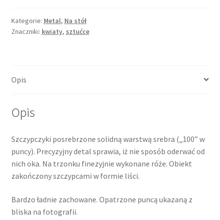
cukru,
misterna
Kategorie:
Metal
,
Na stół
Znaczniki:
kwiaty
,
sztućce
dekoracja,
platerowane
(posrebrzane)
Opis
Opis
Szczypczyki posrebrzone solidną warstwą srebra („100” w
puncy). Precyzyjny detal sprawia, iż nie sposób oderwać od
nich oka. Na trzonku finezyjnie wykonane róże. Obiekt
zakończony szczypcami w formie liści.
Bardzo ładnie zachowane. Opatrzone puncą ukazaną z
bliska na fotografii.