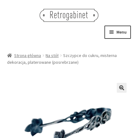
Przejdź
Przejdź
do
do
nawigacji
treści
Menu
NOWOŚCI
Strona główna
Na stół
Szczypce do cukru, misterna
dekoracja, platerowane (posrebrzane)
OBRAZY
NA STÓŁ
DEKORACJE
🔍
OŚWIETLENIE
MEBLE