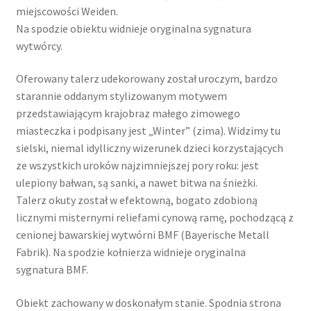
miejscowości Weiden.
Na spodzie obiektu widnieje oryginalna sygnatura
wytwórcy.
Oferowany talerz udekorowany został uroczym, bardzo
starannie oddanym stylizowanym motywem
przedstawiającym krajobraz małego zimowego
miasteczka i podpisany jest „Winter” (zima). Widzimy tu
sielski, niemal idylliczny wizerunek dzieci korzystających
ze wszystkich uroków najzimniejszej pory roku: jest
ulepiony bałwan, są sanki, a nawet bitwa na śnieżki.
Talerz okuty został w efektowną, bogato zdobioną
licznymi misternymi reliefami cynową ramę, pochodzącą z
cenionej bawarskiej wytwórni BMF (Bayerische Metall
Fabrik). Na spodzie kołnierza widnieje oryginalna
sygnatura BMF.
Obiekt zachowany w doskonałym stanie. Spodnia strona