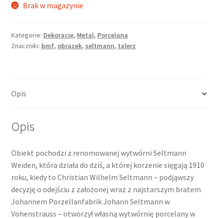
Brak w magazynie
Kategorie:
Dekoracje
,
Metal
,
Porcelana
Znaczniki:
bmf
,
obrazek
,
seltmann
,
talerz
Opis
Opis
Obiekt pochodzi z renomowanej wytwórni Seltmann
Weiden, która działa do dziś, a której korzenie sięgają 1910
roku, kiedy to Christian Wilhelm Seltmann – podjąwszy
decyzję o odejściu z założonej wraz z najstarszym bratem
Johannem Porzellanfabrik Johann Seltmann w
Vohenstrauss – otworzył własną wytwórnię porcelany w