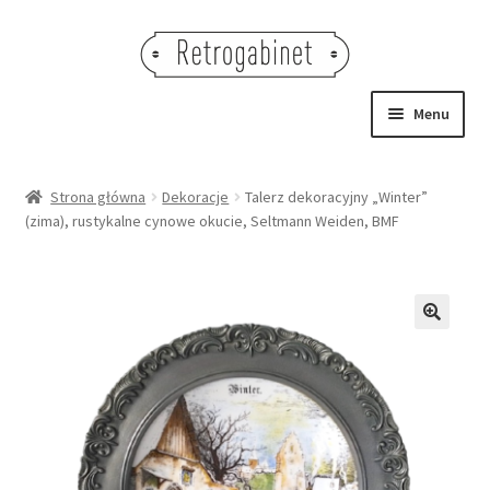
Przejdź
Przejdź
do
do
nawigacji
treści
Menu
NOWOŚCI
Strona główna
Dekoracje
Talerz dekoracyjny „Winter”
(zima), rustykalne cynowe okucie, Seltmann Weiden, BMF
OBRAZY
NA STÓŁ
DEKORACJE
🔍
OŚWIETLENIE
MEBLE