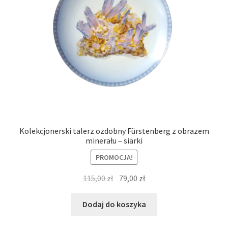
Kolekcjonerski talerz ozdobny Fürstenberg z obrazem
minerału – siarki
PROMOCJA!
Pierwotna
Aktualna
115,00
zł
79,00
zł
cena
cena
wynosiła:
wynosi:
Dodaj do koszyka
115,00 zł.
79,00 zł.