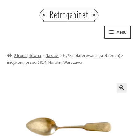
Przejdź
Przejdź
do
do
nawigacji
treści
Menu
NOWOŚCI
Strona główna
Na stół
Łyżka platerowana (srebrzona) z
inicjałem, przed 1914, Norblin, Warszawa
OBRAZY
NA STÓŁ
DEKORACJE
🔍
OŚWIETLENIE
MEBLE