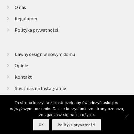
O nas
Regulamin
Polityka prywatności
Dawny design w nowym domu
Opinie
Kontakt
Śledź nas na Instagramie
Ta strona korzysta z ciasteczek aby świadczyć usługi na
najwyższym poziomie. Dalsze korzystanie ze strony oznacza,
© Retrogabinet 2025
że zgadzasz się na ich użycie.
0
OK
Polityka prywatności
Szukaj:
Szukaj