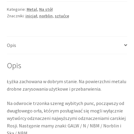
(srebrzona)
z
Kategorie:
Metal
,
Na stół
Znaczniki:
inicjał
,
norblin
,
sztućce
inicjałem,
przed
1914,
Norblin,
Opis
Warszawa
Opis
Łyżka zachowana w dobrym stanie. Na powierzchni metalu
drobne zarysowania użytkowe i przebarwienia.
Na odwrocie trzonka szereg wybitych punc, począwszy od
dwugłowego orła, którym posługiwać się mogli wyłącznie
wytwórcy odznaczeni najwyższymi odznaczeniami carskiej
Rosji. Następnie mamy znaki: GALW / N / NBM / Norblin i
Ska / NBM.