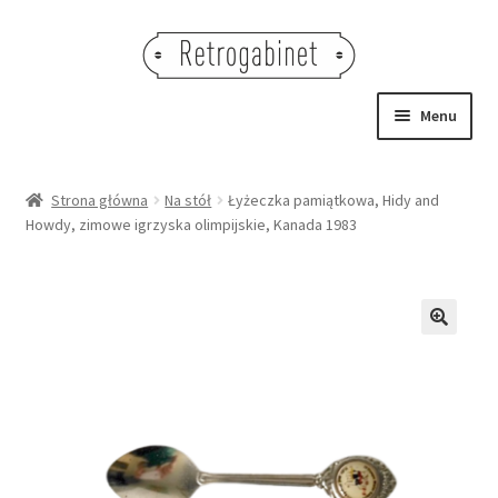
Przejdź
Przejdź
do
do
nawigacji
treści
Menu
NOWOŚCI
Strona główna
Na stół
Łyżeczka pamiątkowa, Hidy and
Howdy, zimowe igrzyska olimpijskie, Kanada 1983
OBRAZY
NA STÓŁ
DEKORACJE
🔍
OŚWIETLENIE
MEBLE