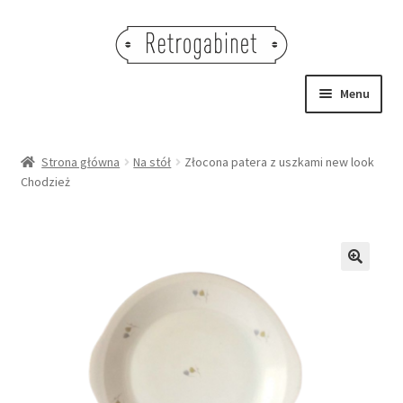
Przejdź
Przejdź
do
do
nawigacji
treści
Menu
NOWOŚCI
Strona główna
Na stół
Złocona patera z uszkami new look
Chodzież
OBRAZY
NA STÓŁ
DEKORACJE
🔍
OŚWIETLENIE
MEBLE