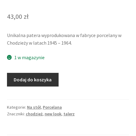
43,00
zł
Unikalna patera wyprodukowana w fabryce porcelany w
Chodzieży w latach 1945 – 1964.
1 w magazynie
ilość
Dodaj do koszyka
Złocona
patera
z
uszkami
Kategorie:
Na stół
,
Porcelana
Znaczniki:
chodzież
,
new look
,
talerz
new
look
Chodzież