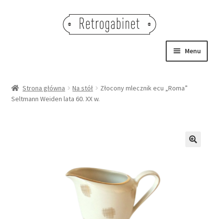
Przejdź
Przejdź
do
do
nawigacji
treści
Menu
NOWOŚCI
Strona główna
Na stół
Złocony mlecznik ecu „Roma”
Seltmann Weiden lata 60. XX w.
OBRAZY
NA STÓŁ
DEKORACJE
🔍
OŚWIETLENIE
MEBLE