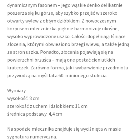
dynamicznym fasonem – jego wąskie denko delikatnie
poszerza się ku górze, aby szybko przejść w szeroko
otwarty wylew z obłym dzióbkiem. Z nowoczesnym
korpusem mleczniczka pięknie harmonizuje ukośne,
wysoko wyprowadzone uszko. Całości dopełniają lśniące
złocenia, którymi obwieziono brzegi wlewu, a także jedną
ze stron uszka. Ponadto, złocenia pojawiają się na
powierzchni brzuśca – mają one postać cieniutkich
krateczek. Zarówno forma, jak i wybarwienie przedmiotu
przywodzą na myśl lata 60. minionego stulecia.
Wymiary:
wysokość: 8 cm
szerokość z uchem i dziobkiem: 11 cm
średnica podstawy: 4,4 cm
Na spodzie mlecznika znajduje się wyciśnięta w masie
sygnatura numeryczna.