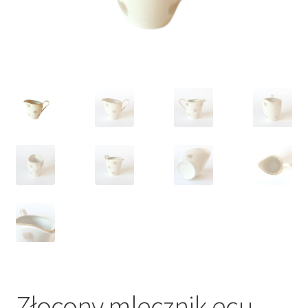
VARIA
Złocony mlecznik ecu