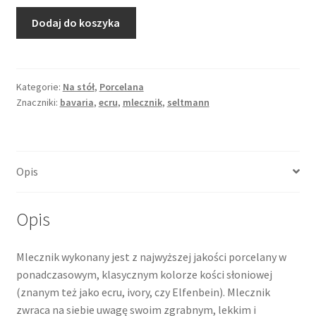
ilość
Dodaj do koszyka
Złocony
mlecznik
ecu
"Roma"
Kategorie:
Na stół
,
Porcelana
Znaczniki:
bavaria
,
ecru
,
mlecznik
,
seltmann
Seltmann
Weiden
lata
60.
Opis
XX
w.
Opis
Mlecznik wykonany jest z najwyższej jakości porcelany w
ponadczasowym, klasycznym kolorze kości słoniowej
(znanym też jako ecru, ivory, czy Elfenbein). Mlecznik
zwraca na siebie uwagę swoim zgrabnym, lekkim i