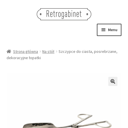
Przejdź
Przejdź
do
do
nawigacji
treści
Menu
NOWOŚCI
Strona główna
Na stół
Szczypce do ciasta, posrebrzane,
dekoracyjne łopatki
OBRAZY
NA STÓŁ
DEKORACJE
🔍
OŚWIETLENIE
MEBLE