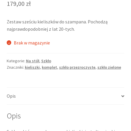
179,00
zł
Zestaw sześciu kieliszków do szampana. Pochodzą
najprawdopodobniej z lat 20-tych.
Brak w magazynie
Kategorie:
Na stół
,
Szkło
Znaczniki:
kieliszki
,
komplet
,
szkło przezroczyste
,
szkło zielone
Opis
Opis