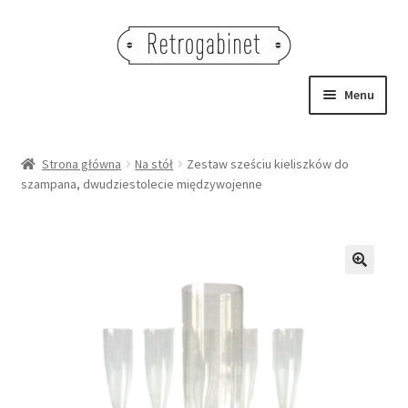
Przejdź
Przejdź
do
do
nawigacji
treści
Menu
NOWOŚCI
Strona główna
Na stół
Zestaw sześciu kieliszków do
szampana, dwudziestolecie międzywojenne
OBRAZY
NA STÓŁ
DEKORACJE
🔍
OŚWIETLENIE
MEBLE