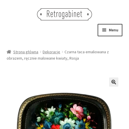
Przejdź
Przejdź
do
do
nawigacji
treści
Menu
NOWOŚCI
Strona główna
Dekoracje
Czarna taca emaliowana z
obrazem, ręcznie malowane kwiaty, Rosja
OBRAZY
NA STÓŁ
DEKORACJE
🔍
OŚWIETLENIE
MEBLE