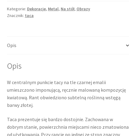
Kategorie:
Dekoracje
,
Metal
,
Na stół
,
Obrazy
Znacznik:
taca
Opis
Opis
W centralnym punkcie tacy na tle czarnej emalii
umieszczono imponującą, ręcznie malowaną kompozycję
kwiatową. Rant obwiedziono subtelną roślinną wstęgą
barwy złotej.
Taca prezentuje się bardzo dostojnie. Zachowana w
dobrym stanie, powierzchnia miejscami nieco zmatowiona
od użytkowania. Przy rancie po jednej ze stron znaczny