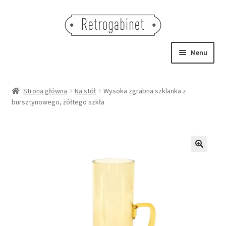
Przejdź
Przejdź
do
do
nawigacji
treści
Menu
NOWOŚCI
Strona główna
Na stół
Wysoka zgrabna szklanka z
bursztynowego, żółtego szkła
OBRAZY
NA STÓŁ
DEKORACJE
🔍
OŚWIETLENIE
MEBLE