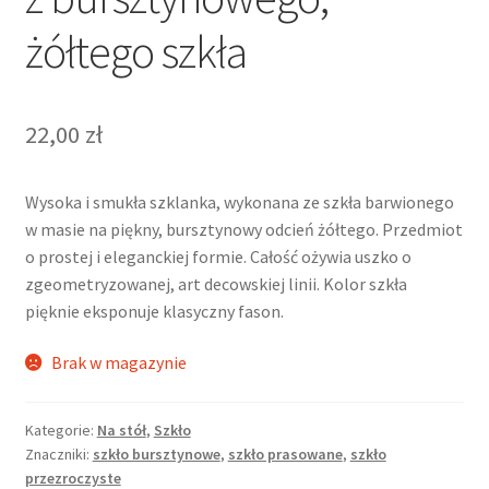
żółtego szkła
22,00
zł
Wysoka i smukła szklanka, wykonana ze szkła barwionego
w masie na piękny, bursztynowy odcień żółtego. Przedmiot
o prostej i eleganckiej formie. Całość ożywia uszko o
zgeometryzowanej, art decowskiej linii. Kolor szkła
pięknie eksponuje klasyczny fason.
Brak w magazynie
Kategorie:
Na stół
,
Szkło
Znaczniki:
szkło bursztynowe
,
szkło prasowane
,
szkło
przezroczyste