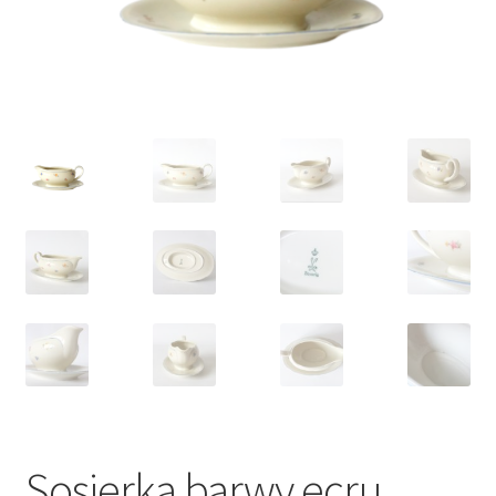
VARIA
Sosjerka barwy ecru