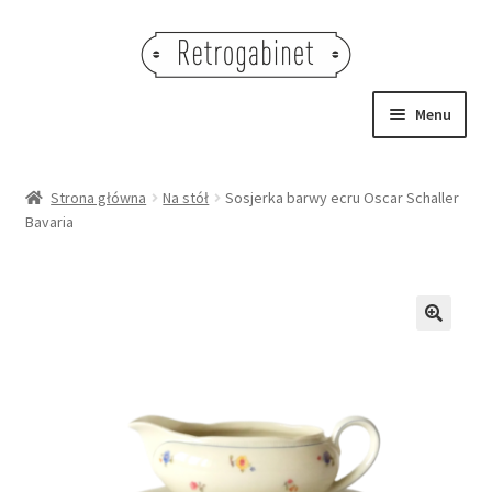
Przejdź
Przejdź
do
do
nawigacji
treści
Menu
NOWOŚCI
Strona główna
Na stół
Sosjerka barwy ecru Oscar Schaller
Bavaria
OBRAZY
NA STÓŁ
DEKORACJE
🔍
OŚWIETLENIE
MEBLE