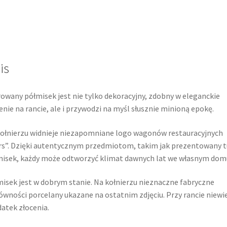
is
owany półmisek jest nie tylko dekoracyjny, zdobny w eleganckie
enie na rancie, ale i przywodzi na myśl słusznie minioną epokę.
ołnierzu widnieje niezapomniane logo wagonów restauracyjnych
s”. Dzięki autentycznym przedmiotom, takim jak prezentowany t
isek, każdy może odtworzyć klimat dawnych lat we własnym dom
isek jest w dobrym stanie. Na kołnierzu nieznaczne fabryczne
ówności porcelany ukazane na ostatnim zdjęciu. Przy rancie niewie
atek złocenia.