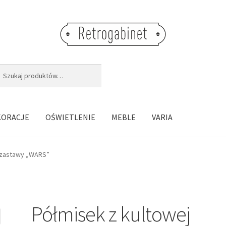
j:
aj
KORACJE
OŚWIETLENIE
MEBLE
VARIA
 zastawy „WARS”
Półmisek z kultowej