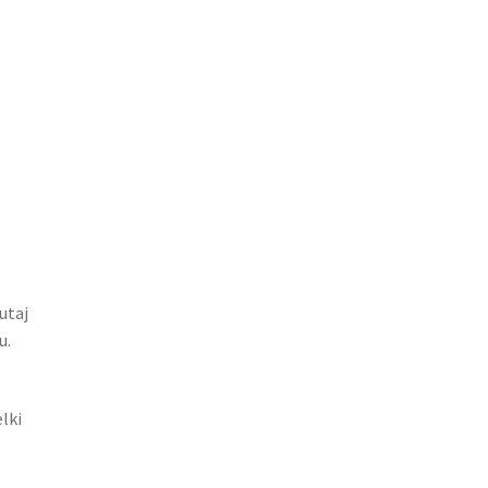
utaj
u.
lki