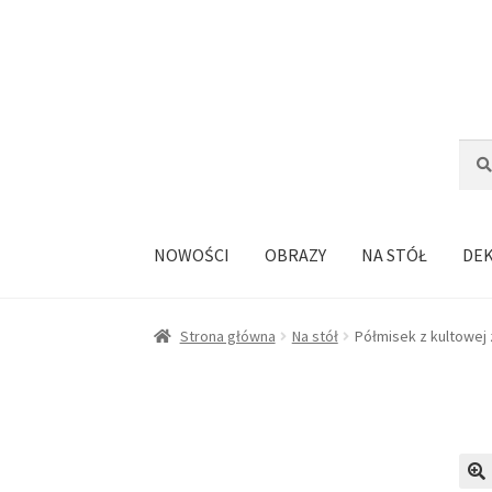
Przejdź
Przejdź
do
do
nawigacji
treści
Szuka
Szuk
NOWOŚCI
OBRAZY
NA STÓŁ
DE
Strona główna
Na stół
Półmisek z kultowej