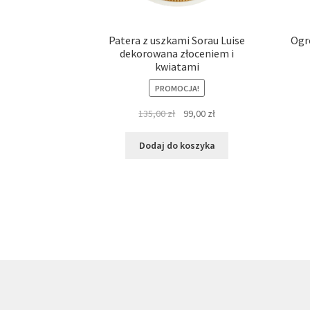
Patera z uszkami Sorau Luise
Ogr
dekorowana złoceniem i
kwiatami
PROMOCJA!
Pierwotna
Aktualna
135,00
zł
99,00
zł
cena
cena
wynosiła:
wynosi:
Dodaj do koszyka
135,00 zł.
99,00 zł.