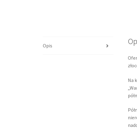
Op
Opis
Ofer
złoc
Na k
„War
półm
Półm
nier
nadd