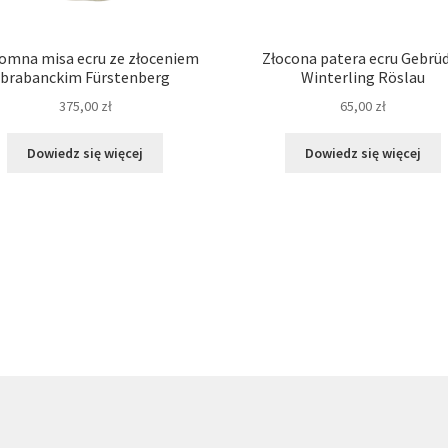
omna misa ecru ze złoceniem
Złocona patera ecru Gebrü
brabanckim Fürstenberg
Winterling Röslau
375,00
zł
65,00
zł
Dowiedz się więcej
Dowiedz się więcej