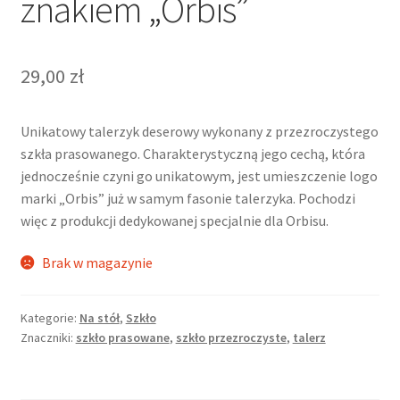
znakiem „Orbis”
29,00
zł
Unikatowy talerzyk deserowy wykonany z przezroczystego
szkła prasowanego. Charakterystyczną jego cechą, która
jednocześnie czyni go unikatowym, jest umieszczenie logo
marki „Orbis” już w samym fasonie talerzyka. Pochodzi
więc z produkcji dedykowanej specjalnie dla Orbisu.
Brak w magazynie
Kategorie:
Na stół
,
Szkło
Znaczniki:
szkło prasowane
,
szkło przezroczyste
,
talerz