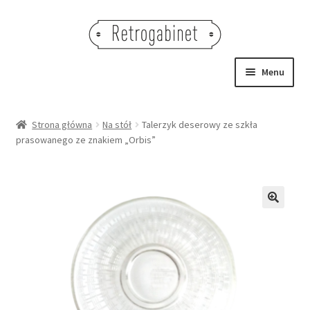
Przejdź
Przejdź
do
do
nawigacji
treści
Menu
NOWOŚCI
Strona główna
Na stół
Talerzyk deserowy ze szkła
prasowanego ze znakiem „Orbis”
OBRAZY
NA STÓŁ
DEKORACJE
🔍
OŚWIETLENIE
MEBLE