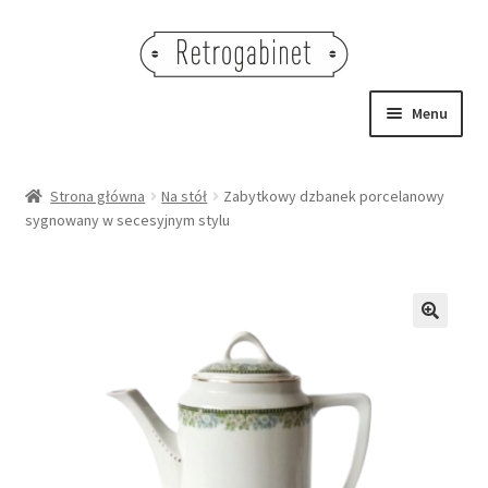
Przejdź
Przejdź
do
do
nawigacji
treści
Menu
NOWOŚCI
Strona główna
Na stół
Zabytkowy dzbanek porcelanowy
sygnowany w secesyjnym stylu
OBRAZY
NA STÓŁ
DEKORACJE
🔍
OŚWIETLENIE
MEBLE