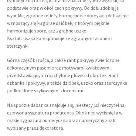
cylindryczną formą, która nieznacznie tylko zwęża się ku
podstawie oraz w okolicach pokrywy. Od dołu zdobią ją
wypukłe, zgrabne reliefy. Formę ładnie domykają delikatnie
wznoszący się ku górze dzióbek, z którym pięknie
harmonizuje spore, acz zgrabne uszko.
Kształt uszka koresponduje ze zgrabnym fasonem
sterczynki.
Górna część brzuśca, a także rant pokrywy zwieńczone
dekoracyjnym pasem oraz motywami kwiatowymi,
przedstawiającymi rozchylone główki stokrotek. Rant
dzbanka i pokrywy, a także dzióbek, uszko oraz sterczynka
podkreślone szykownymi złoceniami.
Na spodzie dzbanka znajduje się, niestety już nieczytelna,
czerwona sygnatura producenta. Obok niej wyciśnięta w
masie sygnatura numeryczna oraz numeryczny znak
wypisany przez dekoratora.