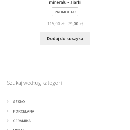
minerału – siarki
PROMOCJA!
Pierwotna
Aktualna
115,00
zł
79,00
zł
cena
cena
wynosiła:
wynosi:
Dodaj do koszyka
115,00 zł.
79,00 zł.
Szukaj według kategorii
SZKŁO
PORCELANA
CERAMIKA