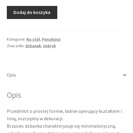
ilość
Dodaj do koszyka
Zabytkowy
dzbanek
porcelanowy
sygnowany
Kategorie:
Na stół
,
Porcelana
Znaczniki:
dzbanek
,
imbryk
w
secesyjnym
stylu
Opis
Opis
Przedmiot o prostej formie, ładnie operujący kształtem i
linią, oszczędny w dekoracji.
Brzusiec dzbanka charakteryzuje się minimalistyczną,