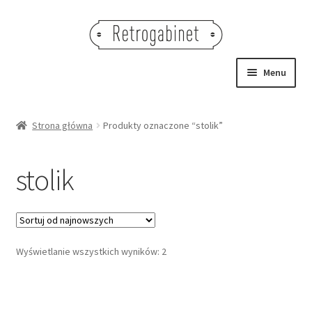
Przejdź
Przejdź
do
do
nawigacji
treści
Menu
NOWOŚCI
Strona główna
Produkty oznaczone “stolik”
OBRAZY
stolik
NA STÓŁ
DEKORACJE
Posortowane
Wyświetlanie wszystkich wyników: 2
OŚWIETLENIE
według
najnowszych
MEBLE