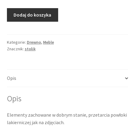
ilość
Dodaj do koszyka
Nogi
od
ławy,
Spółdzielnia
Kategorie:
Drewno
,
Meble
Znacznik:
stolik
Rzut
Toruń,
proj.
Czesław
Opis
Knothe,
1957
Opis
Elementy zachowane w dobrym stanie, przetarcia powłoki
lakierniczej jak na zdjęciach.