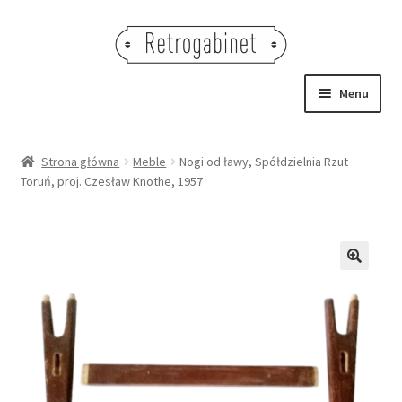
Przejdź
Przejdź
do
do
nawigacji
treści
Menu
NOWOŚCI
Strona główna
Meble
Nogi od ławy, Spółdzielnia Rzut
Toruń, proj. Czesław Knothe, 1957
OBRAZY
NA STÓŁ
DEKORACJE
🔍
OŚWIETLENIE
MEBLE