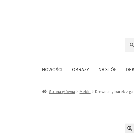
Przejdź
Przejdź
do
do
nawigacji
treści
Szuka
Szuk
NOWOŚCI
OBRAZY
NA STÓŁ
DE
Strona główna
Meble
Drewniany barek z ga