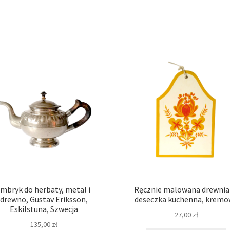
Imbryk do herbaty, metal i
Ręcznie malowana drewni
drewno, Gustav Eriksson,
deseczka kuchenna, krem
Eskilstuna, Szwecja
27,00
zł
135,00
zł