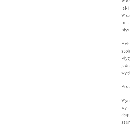
W do
jak 
W cz
pose
błys
Mebe
stoj
Płyt
jedn
wygl
Prod
Wym
wyso
dług
szer