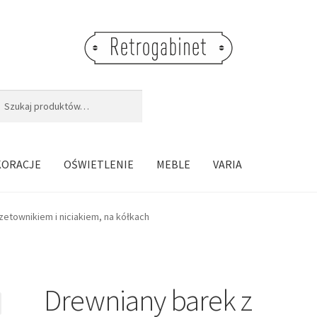
j:
aj
KORACJE
OŚWIETLENIE
MEBLE
VARIA
zetownikiem i niciakiem, na kółkach
Drewniany barek z