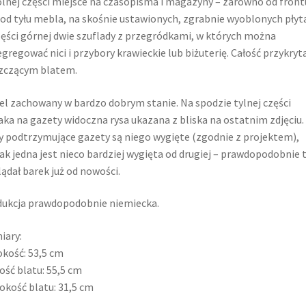
lnej części miejsce na czasopisma i magazyny – zarówno od front
i od tyłu mebla, na skośnie ustawionych, zgrabnie wyoblonych płyt
ęści górnej dwie szuflady z przegródkami, w których można
gregować nici i przybory krawieckie lub biżuterię. Całość przykryt
zczącym blatem.
l zachowany w bardzo dobrym stanie. Na spodzie tylnej części
aka na gazety widoczna rysa ukazana z bliska na ostatnim zdjęciu.
y podtrzymujące gazety są niego wygięte (zgodnie z projektem),
ak jedna jest nieco bardziej wygięta od drugiej – prawdopodobnie 
ądał barek już od nowości.
ukcja prawdopodobnie niemiecka.
iary:
kość: 53,5 cm
ość blatu: 55,5 cm
okość blatu: 31,5 cm