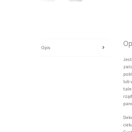
Op
Opis
Jest
ziel
pobl
lub 
tale
rząd
pano
Deko
ciek