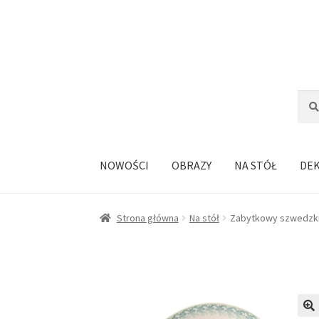
Przejdź
Przejdź
do
do
nawigacji
treści
Szuka
Szuk
NOWOŚCI
OBRAZY
NA STÓŁ
DE
Strona główna
Na stół
Zabytkowy szwedzki 