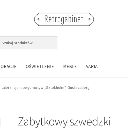
j:
aj
KORACJE
OŚWIETLENIE
MEBLE
VARIA
talerz fajansowy, motyw „Sztokholm”, Gustavsberg
Zabytkowy szwedzki