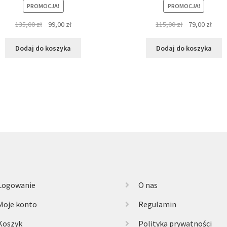
PROMOCJA!
PROMOCJA!
Pierwotna
Aktualna
Pierwotna
Aktu
135,00
zł
99,00
zł
115,00
zł
79,00
zł
cena
cena
cena
cena
wynosiła:
wynosi:
wynosiła:
wyno
Dodaj do koszyka
Dodaj do koszyka
135,00 zł.
99,00 zł.
115,00 zł.
79,00
Logowanie
O nas
Moje konto
Regulamin
Koszyk
Polityka prywatności