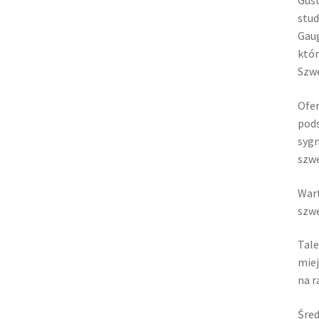
Gust
stud
Gaug
któr
Szwe
Ofer
pods
sygn
szwe
Wart
szw
Tale
miej
na r
Śred