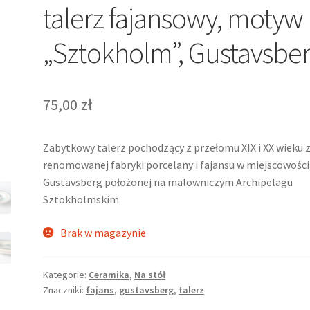
talerz fajansowy, motyw
„Sztokholm”, Gustavsbe
75,00
zł
Zabytkowy talerz pochodzący z przełomu XIX i XX wieku 
renomowanej fabryki porcelany i fajansu w miejscowości
Gustavsberg położonej na malowniczym Archipelagu
Sztokholmskim.
Brak w magazynie
Kategorie:
Ceramika
,
Na stół
Znaczniki:
fajans
,
gustavsberg
,
talerz