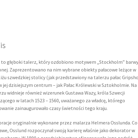
is
 to głęboki talerz, który ozdobiono motywem „Stockholm” barw
onej. Zaprezentowano na nim wybrane obiekty pałacowe leżące w
iżu szwedzkiej stolicy (jak przedstawiony na talerzu pałac Gripsh
w jej dzisiejszym centrum – jak Pałac Królewski w Sztokholmie. Na
rzu widnieje również wizerunek Gustawa Wazy, króla Szwecji
zącego w latach 1523 – 1560, uważanego za władcę, którego
wanie zainaugurowało czasy świetności tego kraju.
racje oryginalnie wykonane przez malarza Helmera Osslunda. Co
awe, Osslund rozpoczynał swoją karierę właśnie jako dekorator w