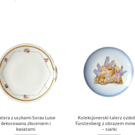
atera z uszkami Sorau Luise
Kolekcjonerski talerz ozdo
dekorowana złoceniem i
Fürstenberg z obrazem mine
kwiatami
– siarki