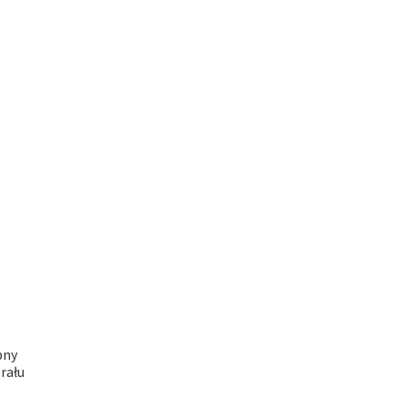
bny
rału