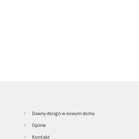
alna
si:
 zł.
Dawny design w nowym domu
Opinie
Kontakt