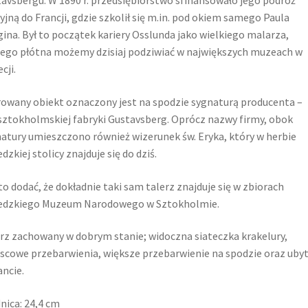
avsbergu. W 1890 r. przedsiębiorstwo sfinansowało jego podróż
yjną do Francji, gdzie szkolił się m.in. pod okiem samego Paula
ina. Był to początek kariery Osslunda jako wielkiego malarza,
ego płótna możemy dzisiaj podziwiać w największych muzeach w
cji.
owany obiekt oznaczony jest na spodzie sygnaturą producenta –
ztokholmskiej fabryki Gustavsberg. Oprócz nazwy firmy, obok
atury umieszczono również wizerunek św. Eryka, który w herbie
dzkiej stolicy znajduje się do dziś.
o dodać, że dokładnie taki sam talerz znajduje się w zbiorach
edzkiego Muzeum Narodowego w Sztokholmie.
rz zachowany w dobrym stanie; widoczna siateczka krakelury,
scowe przebarwienia, większe przebarwienie na spodzie oraz uby
ancie.
nica: 24,4 cm