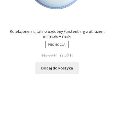
Kolekcjonerski talerz ozdobny Fürstenberg z obrazem
minerału – siarki
PROMOCJA!
Pierwotna
Aktualna
115,00
zł
79,00
zł
cena
cena
wynosiła:
wynosi:
Dodaj do koszyka
115,00 zł.
79,00 zł.