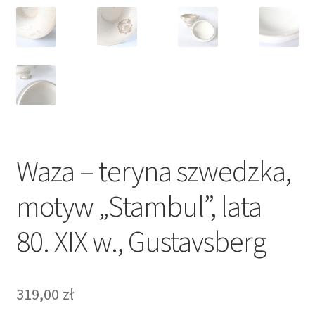
Waza – teryna szwedzka,
motyw „Stambul”, lata
80. XIX w., Gustavsberg
319,00
zł