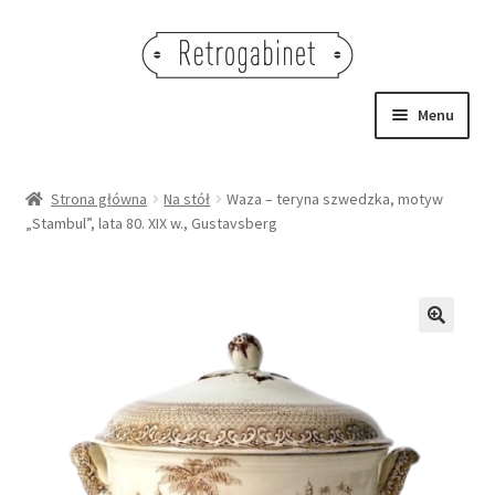
Przejdź
Przejdź
do
do
nawigacji
treści
Menu
NOWOŚCI
Strona główna
Na stół
Waza – teryna szwedzka, motyw
„Stambul”, lata 80. XIX w., Gustavsberg
OBRAZY
NA STÓŁ
DEKORACJE
🔍
OŚWIETLENIE
MEBLE