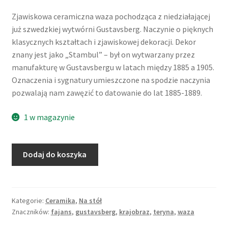
Zjawiskowa ceramiczna waza pochodząca z niedziałającej
już szwedzkiej wytwórni Gustavsberg.
Naczynie o pięknych
klasycznych kształtach i zjawiskowej dekoracji. Dekor
znany jest jako „Stambul” – był on wytwarzany przez
manufakturę w Gustavsbergu w latach między 1885 a 1905.
Oznaczenia i sygnatury umieszczone na spodzie naczynia
pozwalają nam zawęzić to datowanie do lat 1885-1889.
1 w magazynie
ilość
Dodaj do koszyka
Waza
-
teryna
szwedzka,
Kategorie:
Ceramika
,
Na stół
Znaczników:
fajans
,
gustavsberg
,
krajobraz
,
teryna
,
waza
motyw
"Stambul",