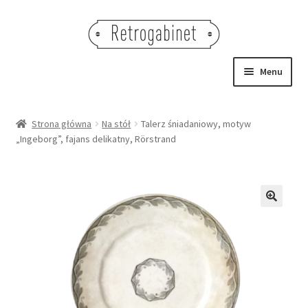
Przejdź
Przejdź
do
do
nawigacji
treści
Menu
NOWOŚCI
Strona główna
Na stół
Talerz śniadaniowy, motyw
„Ingeborg”, fajans delikatny, Rörstrand
OBRAZY
NA STÓŁ
DEKORACJE
🔍
OŚWIETLENIE
MEBLE