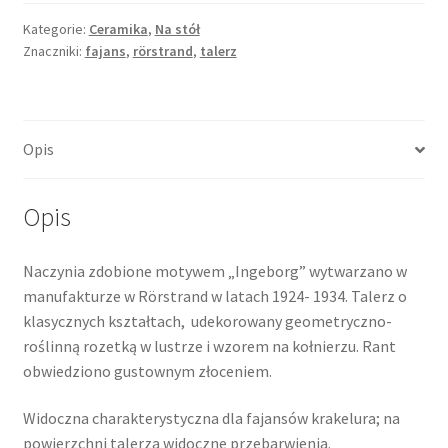
motyw
"Ingeborg",
Kategorie:
Ceramika
,
Na stół
Znaczniki:
fajans
,
rörstrand
,
talerz
fajans
delikatny,
Rörstrand
Opis
Opis
Naczynia zdobione motywem „Ingeborg” wytwarzano w
manufakturze w Rörstrand w latach 1924- 1934. Talerz o
klasycznych kształtach, udekorowany geometryczno-
roślinną rozetką w lustrze i wzorem na kołnierzu. Rant
obwiedziono gustownym złoceniem.
Widoczna charakterystyczna dla fajansów krakelura; na
powierzchni talerza widoczne przebarwienia.