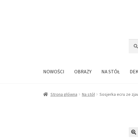
Przejdź
Przejdź
do
do
nawigacji
treści
Szuka
Szuk
NOWOŚCI
OBRAZY
NA STÓŁ
DE
Strona główna
Na stół
Sosjerka ecru ze zj