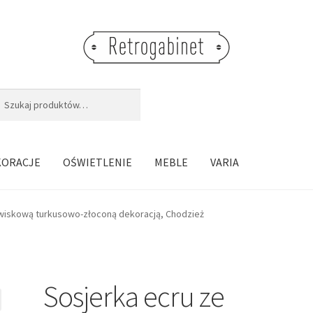
j:
aj
KORACJE
OŚWIETLENIE
MEBLE
VARIA
awiskową turkusowo-złoconą dekoracją, Chodzież
Sosjerka ecru ze