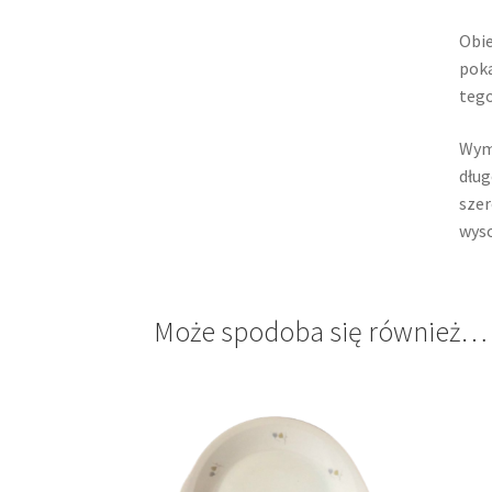
Obie
poka
tego
Wym
dług
szer
wyso
Może spodoba się również…