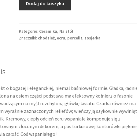
ilość
Dodaj do koszyka
Sosjerka
ecru
ze
zjawiskową
Kategorie:
Ceramika
,
Na stół
Znaczniki:
chodzież
,
ecru
,
porcelit
,
sosjerka
turkusowo-
złoconą
dekoracją,
Chodzież
is
kt o bogatej i eleganckiej, niemal baśniowej formie. Gładka, ładni
lona na osiem części podstawa ma efektowny kołnierz o fasonie
wodzącym na myśl rozchyloną główkę kwiatu. Czarka również ma
m wyraźnie zaznaczonych reliefów; wieńczy ją szykownie wywinię
ik. Kremowy, ciepły odcień ecru wspaniale komponuje się z
townym złoconym dekorem, a pas turkusowej konturówki pięknie
ia całość. Coś wspaniałego!