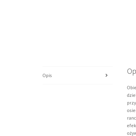
Op
Opis
Obie
dzie
przy
osie
ranc
efek
ożyw