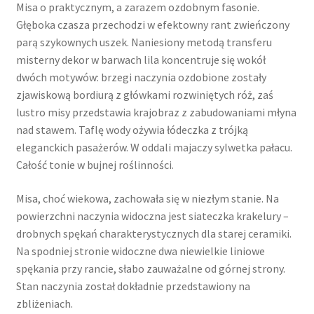
Misa o praktycznym, a zarazem ozdobnym fasonie.
Głęboka czasza przechodzi w efektowny rant zwieńczony
parą szykownych uszek. Naniesiony metodą transferu
misterny dekor w barwach lila koncentruje się wokół
dwóch motywów: brzegi naczynia ozdobione zostały
zjawiskową bordiurą z główkami rozwiniętych róż, zaś
lustro misy przedstawia krajobraz z zabudowaniami młyna
nad stawem. Taflę wody ożywia łódeczka z trójką
eleganckich pasażerów. W oddali majaczy sylwetka pałacu.
Całość tonie w bujnej roślinności.
Misa, choć wiekowa, zachowała się w niezłym stanie. Na
powierzchni naczynia widoczna jest siateczka krakelury –
drobnych spękań charakterystycznych dla starej ceramiki.
Na spodniej stronie widoczne dwa niewielkie liniowe
spękania przy rancie, słabo zauważalne od górnej strony.
Stan naczynia został dokładnie przedstawiony na
zbliżeniach.