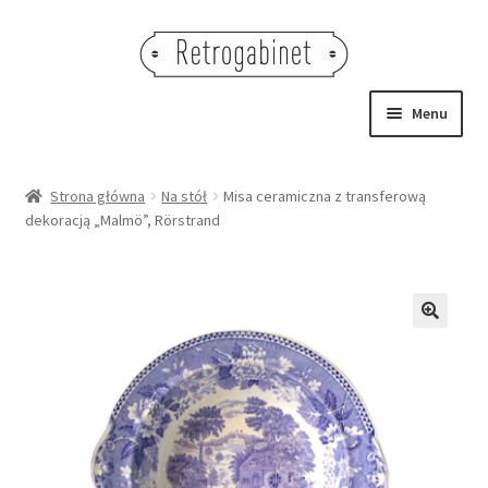
Przejdź
Przejdź
do
do
nawigacji
treści
Menu
NOWOŚCI
Strona główna
Na stół
Misa ceramiczna z transferową
dekoracją „Malmö”, Rörstrand
OBRAZY
NA STÓŁ
DEKORACJE
🔍
OŚWIETLENIE
MEBLE