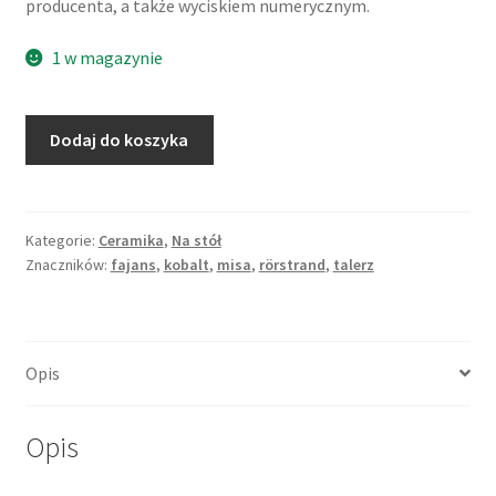
producenta, a także wyciskiem numerycznym.
1 w magazynie
ilość
Dodaj do koszyka
Misa
ceramiczna
z
transferową
Kategorie:
Ceramika
,
Na stół
Znaczników:
fajans
,
kobalt
,
misa
,
rörstrand
,
talerz
dekoracją
"Malmö",
Rörstrand
Opis
Opis