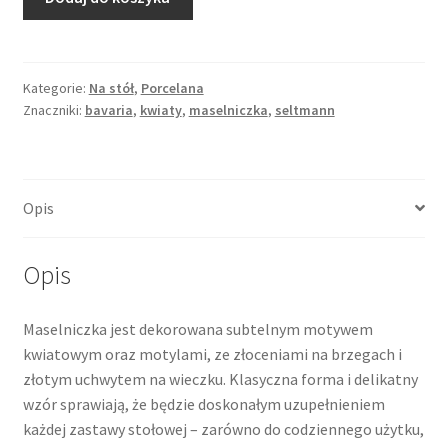
Maselniczka
dekorowana
w
kwiaty,
Kategorie:
Na stół
,
Porcelana
Znaczniki:
bavaria
,
kwiaty
,
maselniczka
,
seltmann
motyle,
złocenia,
porcelana,
Seltmann
Opis
Weiden
Bavaria
Opis
Maselniczka jest dekorowana subtelnym motywem
kwiatowym oraz motylami, ze złoceniami na brzegach i
złotym uchwytem na wieczku. Klasyczna forma i delikatny
wzór sprawiają, że będzie doskonałym uzupełnieniem
każdej zastawy stołowej – zarówno do codziennego użytku,