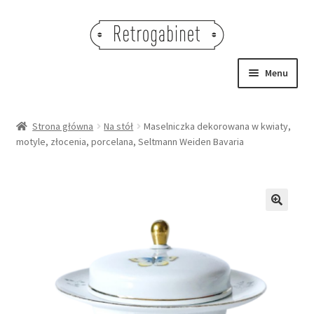
Przejdź
Przejdź
do
do
nawigacji
treści
Menu
NOWOŚCI
Strona główna
Na stół
Maselniczka dekorowana w kwiaty,
motyle, złocenia, porcelana, Seltmann Weiden Bavaria
OBRAZY
NA STÓŁ
DEKORACJE
🔍
OŚWIETLENIE
MEBLE