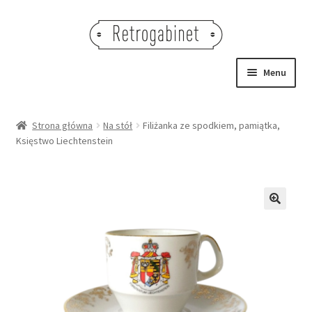
Przejdź
Przejdź
do
do
nawigacji
treści
Menu
NOWOŚCI
Strona główna
Na stół
Filiżanka ze spodkiem, pamiątka,
Księstwo Liechtenstein
OBRAZY
NA STÓŁ
DEKORACJE
🔍
OŚWIETLENIE
MEBLE