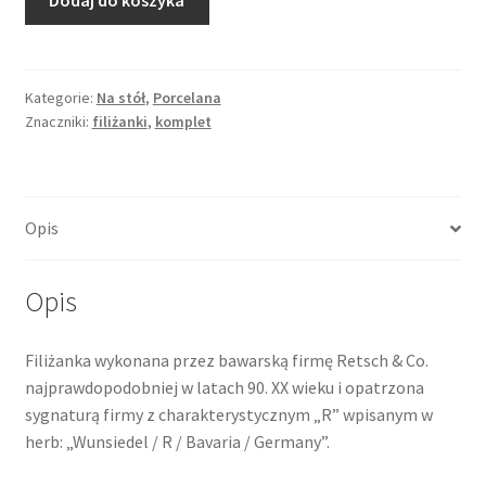
Filiżanka
ze
spodkiem,
pamiątka,
Kategorie:
Na stół
,
Porcelana
Znaczniki:
filiżanki
,
komplet
Księstwo
Liechtenstein
Opis
Opis
Filiżanka wykonana przez bawarską firmę Retsch & Co.
najprawdopodobniej w latach 90. XX wieku i opatrzona
sygnaturą firmy z charakterystycznym „R” wpisanym w
herb: „Wunsiedel / R / Bavaria / Germany”.