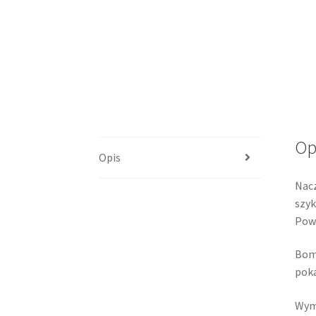
Op
Opis
Nacz
szyk
Powi
Bomb
poka
Wym