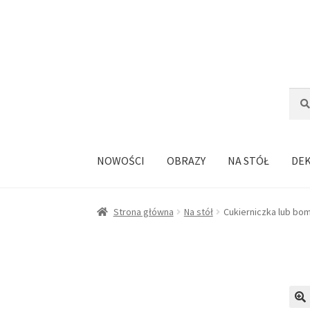
Przejdź
Przejdź
do
do
nawigacji
treści
Szuka
Szuk
NOWOŚCI
OBRAZY
NA STÓŁ
DE
Strona główna
Na stół
Cukierniczka lub bo