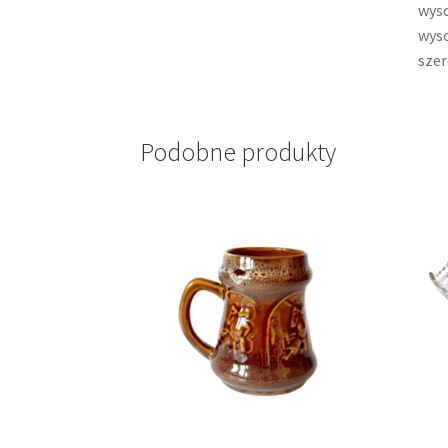
wyso
wyso
szer
Podobne produkty