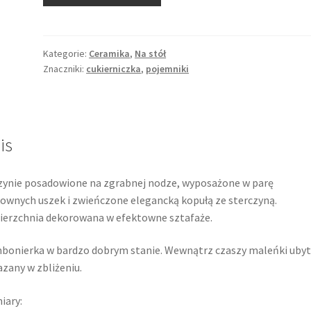
Cukierniczka
lub
bombonierka,
brązowa
Kategorie:
Ceramika
,
Na stół
Znaczniki:
cukierniczka
,
pojemniki
dekoracja
transferowa,
ceramika,
Aures
is
ynie posadowione na zgrabnej nodze, wyposażone w parę
ownych uszek i zwieńczone elegancką kopułą ze sterczyną.
erzchnia dekorowana w efektowne sztafaże.
onierka w bardzo dobrym stanie. Wewnątrz czaszy maleńki uby
zany w zbliżeniu.
iary: