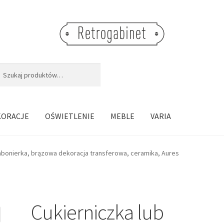
j:
aj
KORACJE
OŚWIETLENIE
MEBLE
VARIA
mbonierka, brązowa dekoracja transferowa, ceramika, Aures
Cukierniczka lub