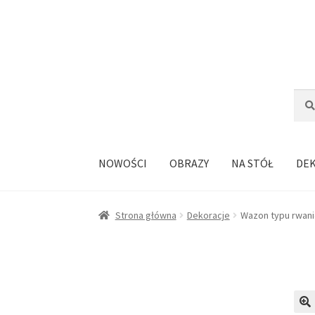
Przejdź
Przejdź
do
do
nawigacji
treści
Szuka
Szuk
NOWOŚCI
OBRAZY
NA STÓŁ
DE
Strona główna
Dekoracje
Wazon typu rwani