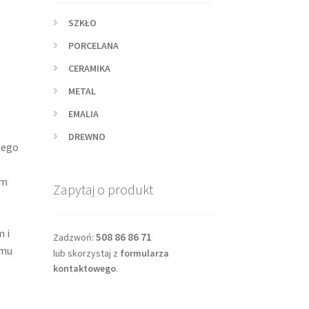
SZKŁO
PORCELANA
CERAMIKA
METAL
EMALIA
DREWNO
tego
em
Zapytaj o produkt
a
 i
508 86 86 71
Zadzwoń:
emu
lub skorzystaj z
formularza
kontaktowego
.