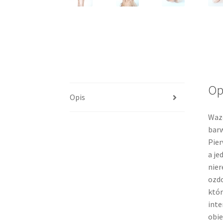
Op
Opis
Wazo
barw
Pier
a je
nier
ozdo
któr
inte
obie