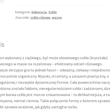
Kategorie:
Dekoracje
,
Szkło
Znaczniki:
szkło różowe
,
wazon
is
n wykonany z ciężkiego, być może ołowiowego szkła (kryształu)
ionego w masie na rozalinowy – efektowny odcień różowego.
wsze skrzypce gra tu jednak fason – odważny, ciekawy i niejednoro
dnocześnie organiczny. Wysoki, strzelisty, a zarazem plastyczny, o
egularnej i niezwykle dynamicznej formie. Cała powierzchnia nacz
biona została fałdami, nieregularnościami szkła i zadziorami, dzi
ym barwa szkła jest mocno zniuansowana – tu delikatniejsza, a t
nsywna, niemal ciemna. Takie połączenie formy z kolorem sprawia
kt sprawia wrażenie, jak gdyby zastygł w ruchu.