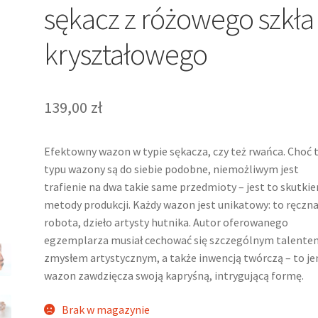
sękacz z różowego szkła
kryształowego
139,00
zł
Efektowny wazon w typie sękacza, czy też rwańca. Choć 
typu wazony są do siebie podobne, niemożliwym jest
trafienie na dwa takie same przedmioty – jest to skutki
metody produkcji. Każdy wazon jest unikatowy: to ręczn
robota, dzieło artysty hutnika. Autor oferowanego
egzemplarza musiał cechować się szczególnym talentem
zmysłem artystycznym, a także inwencją twórczą – to j
wazon zawdzięcza swoją kapryśną, intrygującą formę.
Brak w magazynie