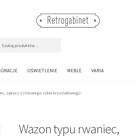
j:
aj
KORACJE
OŚWIETLENIE
MEBLE
VARIA
ec, sękacz z różowego szkła kryształowego
Wazon typu rwaniec,