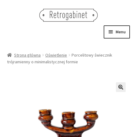
Przejdź
Przejdź
do
do
nawigacji
treści
Menu
NOWOŚCI
Strona główna
Oświetlenie
Porcelitowy świecznik
trójramienny o minimalistycznej formie
OBRAZY
NA STÓŁ
DEKORACJE
🔍
OŚWIETLENIE
MEBLE