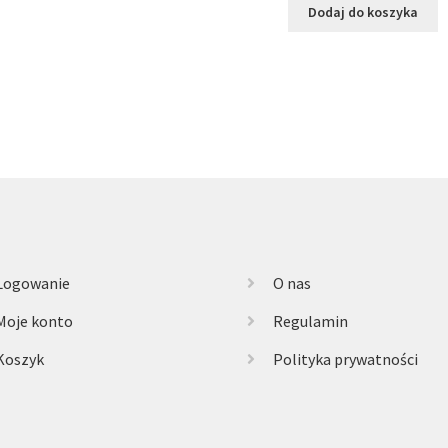
wynosiła:
wyno
Dodaj do koszyka
115,00 zł.
79,00
Logowanie
O nas
Moje konto
Regulamin
Koszyk
Polityka prywatności