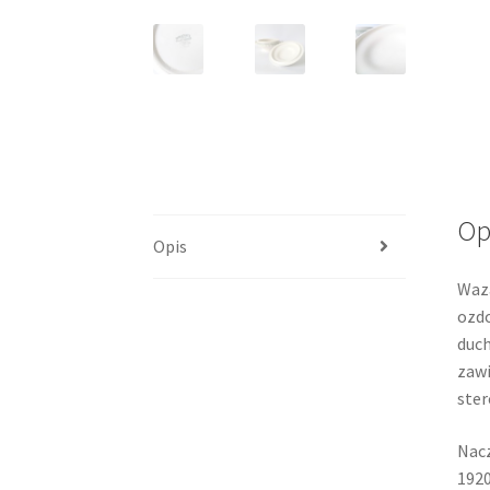
Op
Opis
Waza
ozdo
duch
zawi
ster
Nacz
1920