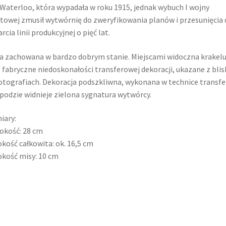
Waterloo, która wypadała w roku 1915, jednak wybuch I wojny
towej zmusił wytwórnię do zweryfikowania planów i przesunięcia 
rcia linii produkcyjnej o pięć lat.
 zachowana w bardzo dobrym stanie. Miejscami widoczna krakelu
 fabryczne niedoskonałości transferowej dekoracji, ukazane z blis
otografiach. Dekoracja podszkliwna, wykonana w technice transfe
podzie widnieje zielona sygnatura wytwórcy.
iary:
okość: 28 cm
kość całkowita: ok. 16,5 cm
kość misy: 10 cm