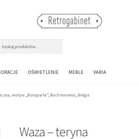
j:
aj
KORACJE
OŚWIETLENIE
MEBLE
VARIA
iczna, motyw „Bonaparte”, Boch Keramis, Belgia
Waza – teryna