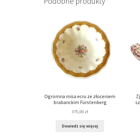
Podobne produkty
Ogromna misa ecru ze złoceniem
Z
brabanckim Fürstenberg
sz
375,00
zł
Dowiedz się więcej