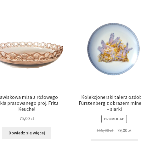
jawiskowa misa z różowego
Kolekcjonerski talerz ozdo
kła prasowanego proj. Fritz
Fürstenberg z obrazem mine
Keuchel
– siarki
75,00
zł
PROMOCJA!
Pierwotna
Aktu
115,00
zł
79,00
zł
Dowiedz się więcej
cena
cena