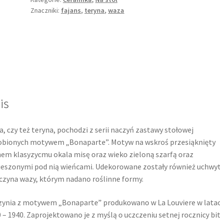
Znaczniki:
fajans
,
teryna
,
waza
is
, czy też teryna, pochodzi z serii naczyń zastawy stołowej
bionych motywem „Bonaparte”. Motyw na wskroś przesiąknięty
em klasyzycmu okala misę oraz wieko zieloną szarfą oraz
eszonymi pod nią wieńcami. Udekorowane zostały również uchwyt
czyna wazy, którym nadano roślinne formy.
ynia z motywem „Bonaparte” produkowano w La Louviere w lata
 – 1940. Zaprojektowano je z myślą o uczczeniu setnej rocznicy bi