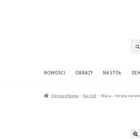
Przejdź
Przejdź
do
do
nawigacji
treści
Szuka
Szuk
NOWOŚCI
OBRAZY
NA STÓŁ
DE
Strona główna
Na stół
Waza – teryna ceram