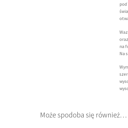
pod 
świa
otwa
Waza
oraz
na f
Na s
Wym
szer
wyso
wyso
Może spodoba się również…