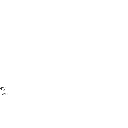
bny
rału
alna