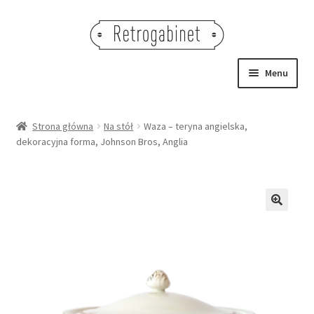
Przejdź
Przejdź
do
do
nawigacji
treści
Menu
NOWOŚCI
Strona główna
Na stół
Waza – teryna angielska,
dekoracyjna forma, Johnson Bros, Anglia
OBRAZY
NA STÓŁ
DEKORACJE
🔍
OŚWIETLENIE
MEBLE