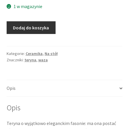
1 w magazynie
ilość
Dodaj do koszyka
Waza
-
teryna
angielska,
Kategorie:
Ceramika
,
Na stół
Znaczniki:
teryna
,
waza
dekoracyjna
forma,
Johnson
Bros,
Opis
Anglia
Opis
Teryna o wyjątkowo eleganckim fasonie: ma ona postać