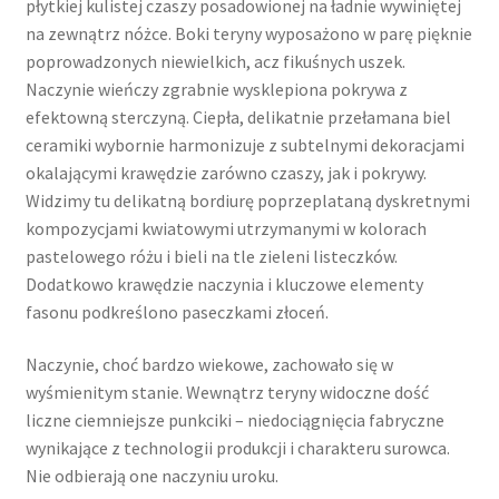
płytkiej kulistej czaszy posadowionej na ładnie wywiniętej
na zewnątrz nóżce. Boki teryny wyposażono w parę pięknie
poprowadzonych niewielkich, acz fikuśnych uszek.
Naczynie wieńczy zgrabnie wysklepiona pokrywa z
efektowną sterczyną. Ciepła, delikatnie przełamana biel
ceramiki wybornie harmonizuje z subtelnymi dekoracjami
okalającymi krawędzie zarówno czaszy, jak i pokrywy.
Widzimy tu delikatną bordiurę poprzeplataną dyskretnymi
kompozycjami kwiatowymi utrzymanymi w kolorach
pastelowego różu i bieli na tle zieleni listeczków.
Dodatkowo krawędzie naczynia i kluczowe elementy
fasonu podkreślono paseczkami złoceń.
Naczynie, choć bardzo wiekowe, zachowało się w
wyśmienitym stanie. Wewnątrz teryny widoczne dość
liczne ciemniejsze punkciki – niedociągnięcia fabryczne
wynikające z technologii produkcji i charakteru surowca.
Nie odbierają one naczyniu uroku.