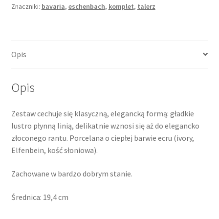
Znaczniki:
bavaria
,
eschenbach
,
komplet
,
talerz
Opis
Opis
Zestaw cechuje się klasyczną, elegancką formą: gładkie
lustro płynną linią, delikatnie wznosi się aż do elegancko
złoconego rantu. Porcelana o ciepłej barwie ecru (ivory,
Elfenbein, kość słoniowa).
Zachowane w bardzo dobrym stanie.
Średnica: 19,4 cm