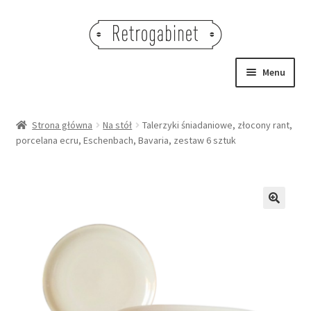
Przejdź
Przejdź
do
do
nawigacji
treści
Menu
NOWOŚCI
Strona główna
Na stół
Talerzyki śniadaniowe, złocony rant,
porcelana ecru, Eschenbach, Bavaria, zestaw 6 sztuk
OBRAZY
NA STÓŁ
DEKORACJE
🔍
OŚWIETLENIE
MEBLE