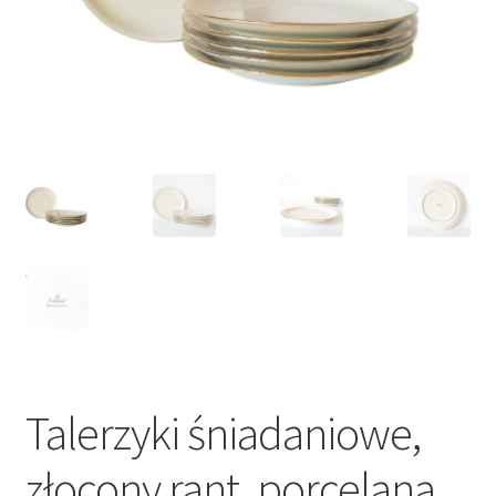
VARIA
Talerzyki śniadaniowe,
złocony rant, porcelana