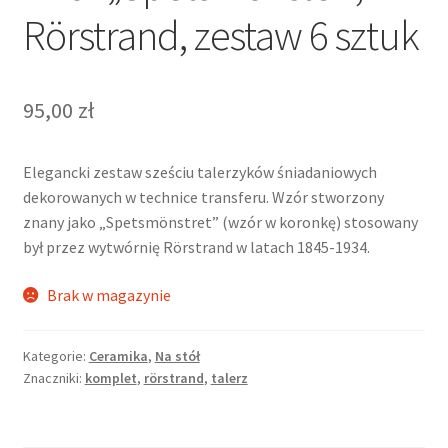
Rörstrand, zestaw 6 sztuk
95,00
zł
Elegancki zestaw sześciu talerzyków śniadaniowych
dekorowanych w technice transferu. Wzór stworzony
znany jako „Spetsmönstret” (wzór w koronkę) stosowany
był przez wytwórnię Rörstrand w latach 1845-1934.
Brak w magazynie
Kategorie:
Ceramika
,
Na stół
Znaczniki:
komplet
,
rörstrand
,
talerz