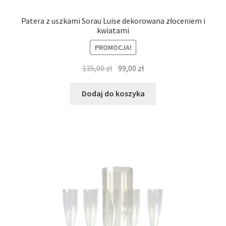
Patera z uszkami Sorau Luise dekorowana złoceniem i
kwiatami
PROMOCJA!
Pierwotna
Aktualna
135,00
zł
99,00
zł
cena
cena
wynosiła:
wynosi:
Dodaj do koszyka
135,00 zł.
99,00 zł.