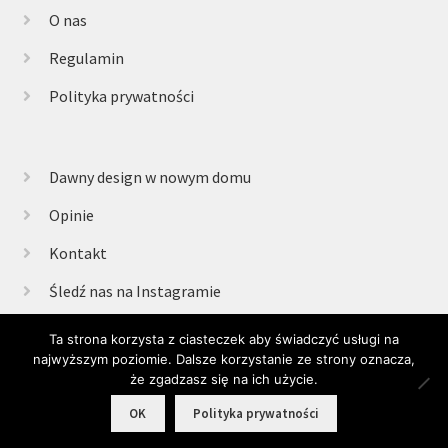
O nas
Regulamin
Polityka prywatności
Dawny design w nowym domu
Opinie
Kontakt
Śledź nas na Instagramie
Ta strona korzysta z ciasteczek aby świadczyć usługi na
najwyższym poziomie. Dalsze korzystanie ze strony oznacza,
© Retrogabinet 2025
że zgadzasz się na ich użycie.
0
OK
Polityka prywatności
Szukaj:
Szukaj