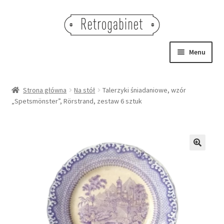
Przejdź
Przejdź
do
do
nawigacji
treści
Menu
NOWOŚCI
Strona główna
Na stół
Talerzyki śniadaniowe, wzór
„Spetsmönster”, Rörstrand, zestaw 6 sztuk
OBRAZY
NA STÓŁ
DEKORACJE
🔍
OŚWIETLENIE
MEBLE