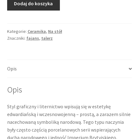
Dodaj do koszyka
Talerzyk
z
patriotyczną
dekoracją
Kategorie:
Ceramika
,
Na stół
Znaczniki:
fajans
,
talerz
angielską
"To
Victory",
I
Opis
ćw.
XX
wieku.
Opis
Styl graficzny i liternictwo wpisują się w estetykę
edwardiańską i wczesnowojenną – prostą, a zarazem silnie
nacechowaną symboliką narodową. Tego typu naczynia
były często częścią porcelanowych serii wspierających
ducha narodowego i jedność Imperium Brytyjskiego,