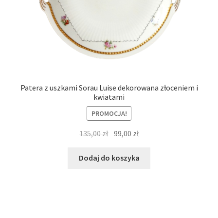
Patera z uszkami Sorau Luise dekorowana złoceniem i
kwiatami
PROMOCJA!
Pierwotna
Aktualna
135,00
zł
99,00
zł
cena
cena
wynosiła:
wynosi:
Dodaj do koszyka
135,00 zł.
99,00 zł.