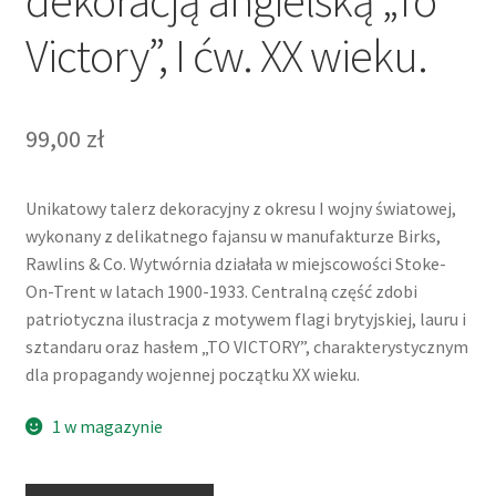
dekoracją angielską „To
Victory”, I ćw. XX wieku.
99,00
zł
Unikatowy talerz dekoracyjny z okresu I wojny światowej,
wykonany z delikatnego fajansu w manufakturze Birks,
Rawlins & Co. Wytwórnia działała w miejscowości Stoke-
On-Trent w latach 1900-1933. Centralną część zdobi
patriotyczna ilustracja z motywem flagi brytyjskiej, lauru i
sztandaru oraz hasłem „TO VICTORY”, charakterystycznym
dla propagandy wojennej początku XX wieku.
1 w magazynie
ilość