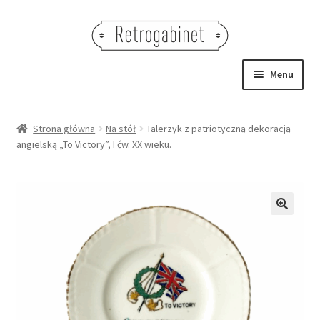
Przejdź
Przejdź
do
do
nawigacji
treści
Menu
NOWOŚCI
Strona główna
Na stół
Talerzyk z patriotyczną dekoracją
angielską „To Victory”, I ćw. XX wieku.
OBRAZY
NA STÓŁ
DEKORACJE
🔍
OŚWIETLENIE
MEBLE