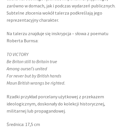
zarówno w domach, jak i podczas wydarzeń publicznych.
Subtelne złocenia wokół talerza podkreślają jego
reprezentacyjny charakter.
Na talerzu znajduje się inskrypcja – słowa z poematu
Roberta Burnsa:
TO VICTORY
Be Briton still to Britain true
Among oursel’s united
For never but by British hands
Maun British wrangs be righted.
Rzadki przykład porcelany użytkowej z przekazem
ideologicznym, doskonały do kolekcji historycznej,
militarnej lub propagandowej.
Średnica: 17,5 cm