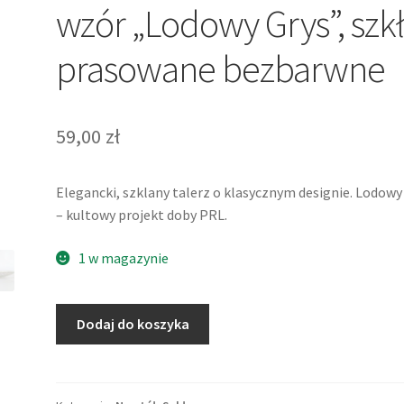
wzór „Lodowy Grys”, szk
prasowane bezbarwne
59,00
zł
Elegancki, szklany talerz o klasycznym designie. Lodowy
– kultowy projekt doby PRL.
1 w magazynie
ilość
Dodaj do koszyka
Talerzyk
szklany,
kultowy