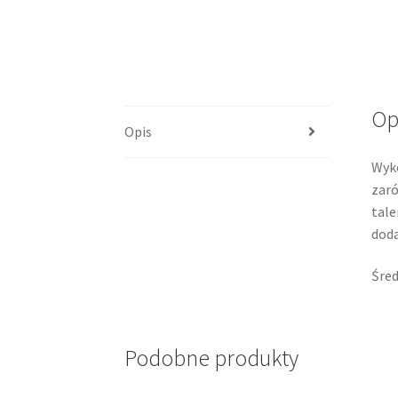
Op
Opis
Wyko
zaró
tale
doda
Śred
Podobne produkty