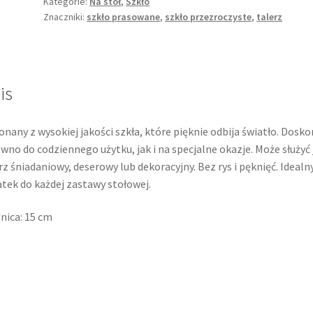
wzór
Kategorie:
Na stół
,
Szkło
Znaczniki:
szkło prasowane
,
szkło przezroczyste
,
talerz
"Lodowy
Grys",
szkło
prasowane
bezbarwne
is
nany z wysokiej jakości szkła, które pięknie odbija światło. Dosko
wno do codziennego użytku, jak i na specjalne okazje. Może służyć
rz śniadaniowy, deserowy lub dekoracyjny. Bez rys i pęknięć. Idealn
tek do każdej zastawy stołowej.
nica: 15 cm