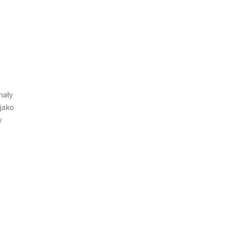
nały
 jako
y