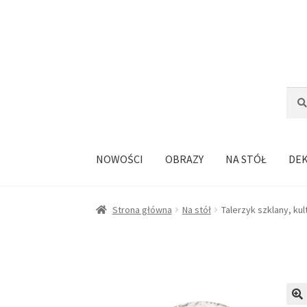
Przejdź
Przejdź
do
do
nawigacji
treści
Szuka
Szuk
NOWOŚCI
OBRAZY
NA STÓŁ
DE
Strona główna
Na stół
Talerzyk szklany, k