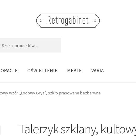
j:
aj
KORACJE
OŚWIETLENIE
MEBLE
VARIA
ultowy wzór „Lodowy Grys”, szkło prasowane bezbarwne
Talerzyk szklany, kultow