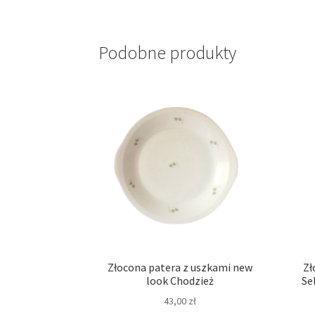
Podobne produkty
Złocona patera z uszkami new
Zł
look Chodzież
Se
43,00
zł