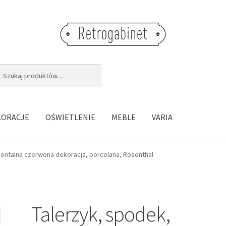
j:
aj
KORACJE
OŚWIETLENIE
MEBLE
VARIA
ientalna czerwona dekoracja, porcelana, Rosenthal
Talerzyk, spodek,