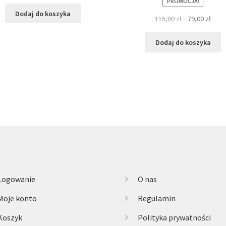
PROMOCJA!
Dodaj do koszyka
Pierwotna
Aktu
115,00
zł
79,00
zł
cena
cena
wynosiła:
wyno
Dodaj do koszyka
115,00 zł.
79,00
Logowanie
O nas
Moje konto
Regulamin
Koszyk
Polityka prywatności