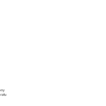
bny
rału