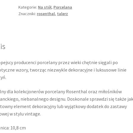
Kategorie:
Na stół
,
Porcelana
Znaczniki:
rosenthal
,
talerz
is
pejscy producenci porcelany przez wieki chętnie sięgali po
tyczne wzory, tworząc niezwykle dekoracyjne i luksusowe linie
yń.
lny dla kolekcjonerów porcelany Rosenthal oraz miłośników
anckiego, niebanalnego designu. Doskonale sprawdzi się także ja
towny element dekoracyjny lub wyjątkowy dodatek do zastawy
owej w stylu vintage.
nica: 10,8 cm