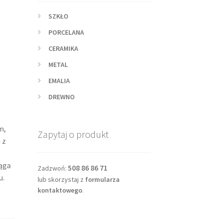
SZKŁO
PORCELANA
CERAMIKA
METAL
EMALIA
DREWNO
m,
Zapytaj o produkt
 z
ąga
508 86 86 71
Zadzwoń:
u.
lub skorzystaj z
formularza
kontaktowego
.