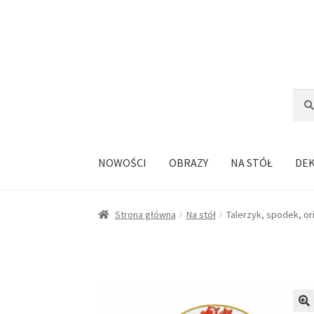
Przejdź
Przejdź
do
do
nawigacji
treści
Szuka
Szuk
NOWOŚCI
OBRAZY
NA STÓŁ
DE
Strona główna
Na stół
Talerzyk, spodek, or