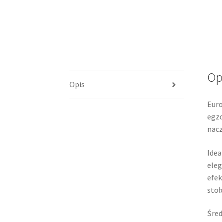
Op
Opis
Euro
egzo
nacz
Idea
eleg
efek
stoł
Śred