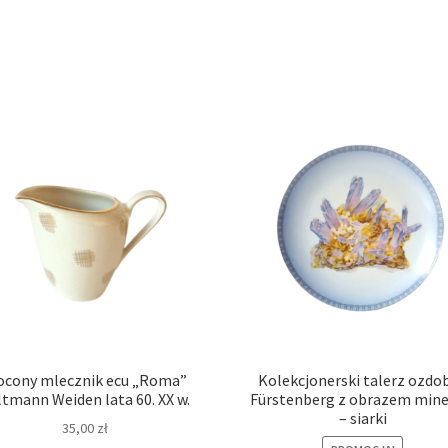
ocony mlecznik ecu „Roma”
Kolekcjonerski talerz ozdo
ltmann Weiden lata 60. XX w.
Fürstenberg z obrazem mine
– siarki
35,00
zł