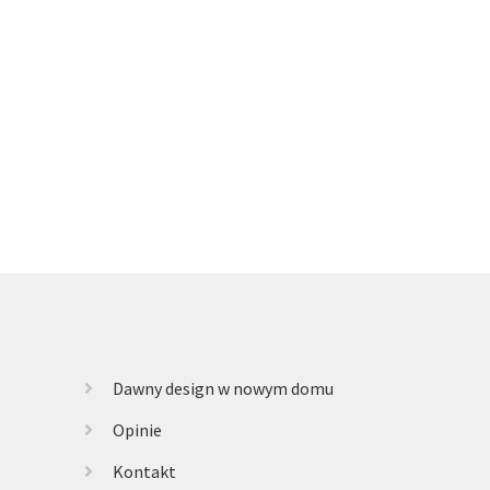
alna
si:
 zł.
Dawny design w nowym domu
Opinie
Kontakt