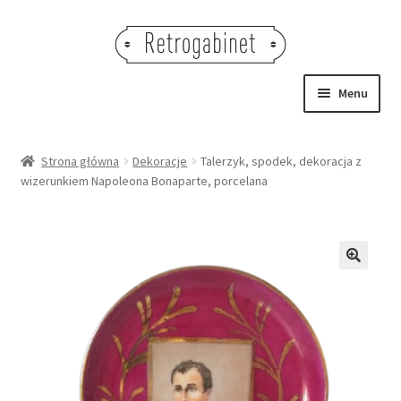
Przejdź
Przejdź
do
do
nawigacji
treści
Menu
NOWOŚCI
Strona główna
Dekoracje
Talerzyk, spodek, dekoracja z
wizerunkiem Napoleona Bonaparte, porcelana
OBRAZY
NA STÓŁ
DEKORACJE
🔍
OŚWIETLENIE
MEBLE