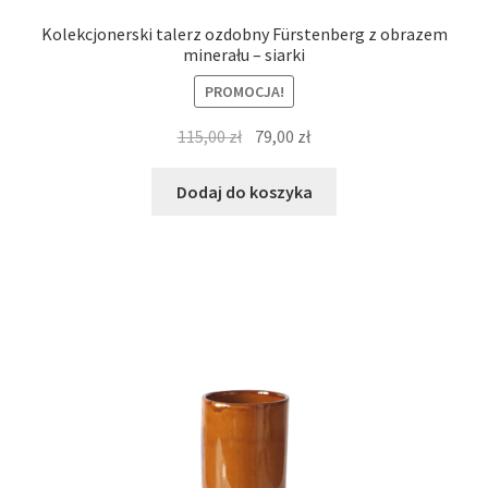
Kolekcjonerski talerz ozdobny Fürstenberg z obrazem
minerału – siarki
PROMOCJA!
Pierwotna
Aktualna
115,00
zł
79,00
zł
cena
cena
wynosiła:
wynosi:
Dodaj do koszyka
115,00 zł.
79,00 zł.