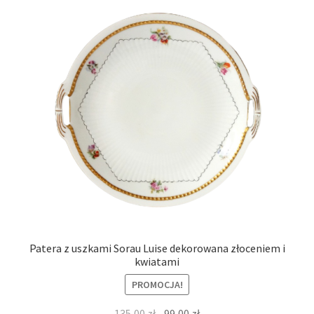
Patera z uszkami Sorau Luise dekorowana złoceniem i
kwiatami
PROMOCJA!
Pierwotna
Aktualna
135,00
zł
99,00
zł