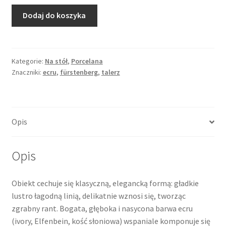
ilość
Dodaj do koszyka
Talerzyk
śniadaniowy
ecru
ze
Kategorie:
Na stół
,
Porcelana
Znaczniki:
ecru
,
fürstenberg
,
talerz
złoceniami,
Fürstenberg
Opis
Opis
Obiekt cechuje się klasyczną, elegancką formą: gładkie
lustro łagodną linią, delikatnie wznosi się, tworząc
zgrabny rant. Bogata, głęboka i nasycona barwa ecru
(ivory, Elfenbein, kość słoniowa) wspaniale komponuje się