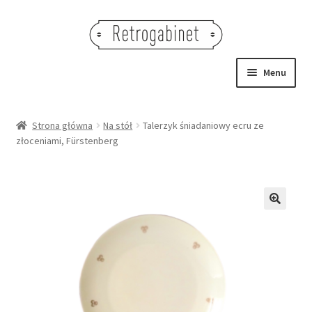
Przejdź
Przejdź
do
do
nawigacji
treści
Menu
NOWOŚCI
Strona główna
Na stół
Talerzyk śniadaniowy ecru ze
złoceniami, Fürstenberg
OBRAZY
NA STÓŁ
DEKORACJE
🔍
OŚWIETLENIE
MEBLE