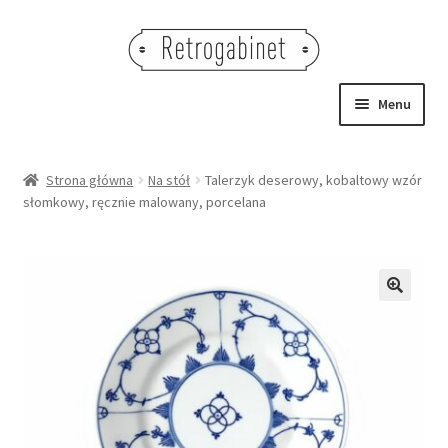
Przejdź
Przejdź
do
do
nawigacji
treści
Menu
NOWOŚCI
Strona główna
Na stół
Talerzyk deserowy, kobaltowy wzór
słomkowy, ręcznie malowany, porcelana
OBRAZY
NA STÓŁ
DEKORACJE
🔍
OŚWIETLENIE
MEBLE