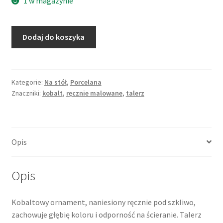
1 w magazynie
ilość
Dodaj do koszyka
Talerzyk
deserowy,
kobaltowy
wzór
Kategorie:
Na stół
,
Porcelana
Znaczniki:
kobalt
,
ręcznie malowane
,
talerz
słomkowy,
ręcznie
malowany,
porcelana
Opis
Opis
Kobaltowy ornament, naniesiony ręcznie pod szkliwo,
zachowuje głębię koloru i odporność na ścieranie. Talerz