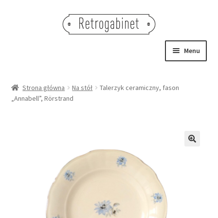
Przejdź
Przejdź
do
do
nawigacji
treści
Menu
NOWOŚCI
Strona główna
Na stół
Talerzyk ceramiczny, fason
„Annabell”, Rörstrand
OBRAZY
NA STÓŁ
DEKORACJE
🔍
OŚWIETLENIE
MEBLE