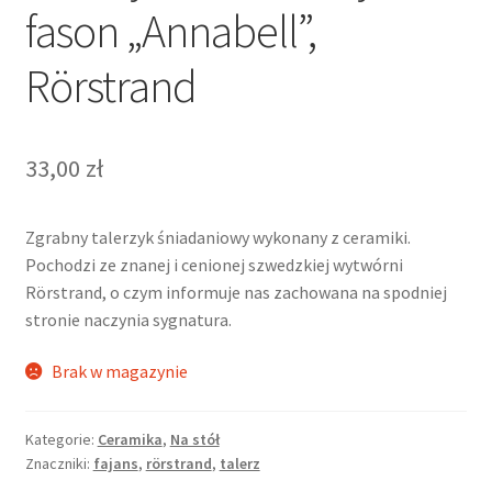
fason „Annabell”,
Rörstrand
33,00
zł
Zgrabny talerzyk śniadaniowy wykonany z ceramiki.
Pochodzi ze znanej i cenionej szwedzkiej wytwórni
Rörstrand, o czym informuje nas zachowana na spodniej
stronie naczynia sygnatura.
Brak w magazynie
Kategorie:
Ceramika
,
Na stół
Znaczniki:
fajans
,
rörstrand
,
talerz