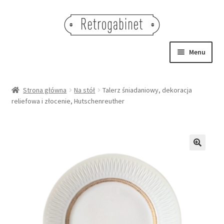
Przejdź
Przejdź
do
do
nawigacji
treści
Menu
NOWOŚCI
Strona główna
Na stół
Talerz śniadaniowy, dekoracja
reliefowa i złocenie, Hutschenreuther
OBRAZY
NA STÓŁ
DEKORACJE
🔍
OŚWIETLENIE
MEBLE