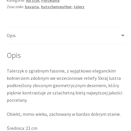
Kategorie:
Na stół
,
Porcelana
Znaczniki:
bavaria
,
hutschenreuther
,
talerz
Opis
Opis
Talerzyk o zgrabnym fasonie, z wyjątkowo eleganckim
kołnierzem zdobnym we wrzecionowe reliefy. Skraj lustra
podkreślony złoconym geometrycznym deseniem, który
pięknie kontrastuje ze szlachetną bielą najwyższej jakości
porcelany.
Obiekt, mimo wieku, zachowany w bardzo dobrym stanie.
Średnica: 21 cm