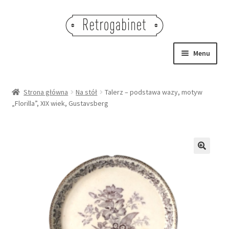
Przejdź
Przejdź
do
do
nawigacji
treści
Menu
NOWOŚCI
Strona główna
Na stół
Talerz – podstawa wazy, motyw
„Florilla”, XIX wiek, Gustavsberg
OBRAZY
NA STÓŁ
DEKORACJE
🔍
OŚWIETLENIE
MEBLE