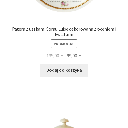
Patera z uszkami Sorau Luise dekorowana złoceniem i
kwiatami
PROMOCJA!
Pierwotna
Aktualna
135,00
zł
99,00
zł
cena
cena
wynosiła:
wynosi:
Dodaj do koszyka
135,00 zł.
99,00 zł.