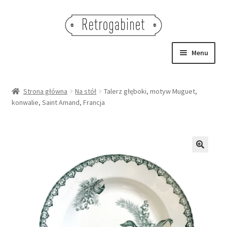
Przejdź
Przejdź
do
do
nawigacji
treści
Menu
NOWOŚCI
Strona główna
Na stół
Talerz głęboki, motyw Muguet,
konwalie, Saint Amand, Francja
OBRAZY
NA STÓŁ
DEKORACJE
🔍
OŚWIETLENIE
MEBLE