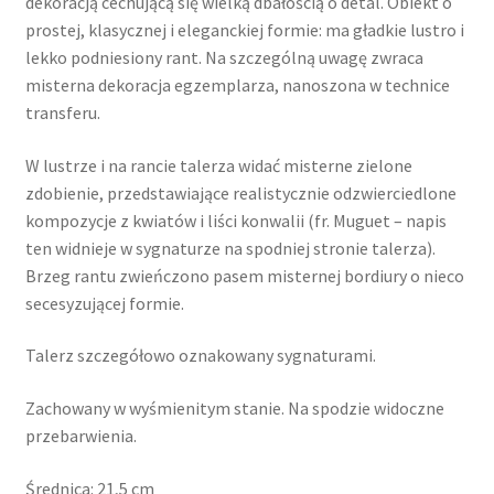
dekoracją cechującą się wielką dbałością o detal. Obiekt o
prostej, klasycznej i eleganckiej formie: ma gładkie lustro i
lekko podniesiony rant. Na szczególną uwagę zwraca
misterna dekoracja egzemplarza, nanoszona w technice
transferu.
W lustrze i na rancie talerza widać misterne zielone
zdobienie, przedstawiające realistycznie odzwierciedlone
kompozycje z kwiatów i liści konwalii (fr. Muguet – napis
ten widnieje w sygnaturze na spodniej stronie talerza).
Brzeg rantu zwieńczono pasem misternej bordiury o nieco
secesyzującej formie.
Talerz szczegółowo oznakowany sygnaturami.
Zachowany w wyśmienitym stanie. Na spodzie widoczne
przebarwienia.
Średnica: 21,5 cm