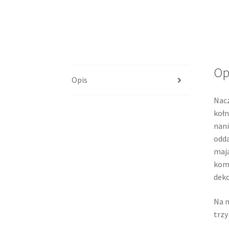
Op
Opis
Nacz
kołn
nani
odda
maja
komp
deko
Na n
trzy