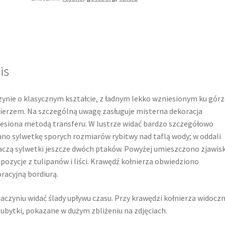
is
ynie o klasycznym kształcie, z ładnym lekko wzniesionym ku górz
ierzem. Na szczególną uwagę zasługuje misterna dekoracja
esiona metodą transferu. W lustrze widać bardzo szczegółowo
no sylwetkę sporych rozmiarów rybitwy nad taflą wody; w oddali
czą sylwetki jeszcze dwóch ptaków. Powyżej umieszczono zjawi
ozycje z tulipanów i liści. Krawędź kołnierza obwiedziono
racyjną bordiurą.
aczyniu widać ślady upływu czasu. Przy krawędzi kołnierza widocz
 ubytki, pokazane w dużym zbliżeniu na zdjęciach.