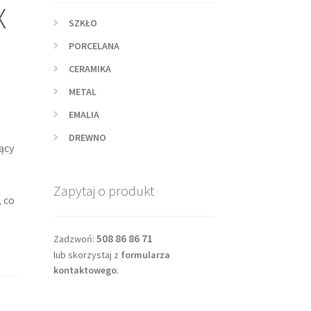
X
SZKŁO
PORCELANA
CERAMIKA
METAL
EMALIA
DREWNO
ący
Zapytaj o produkt
 co
508 86 86 71
Zadzwoń:
lub skorzystaj z
formularza
kontaktowego
.