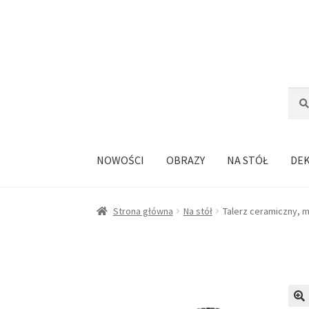
Przejdź
Przejdź
do
do
nawigacji
treści
Szuka
Szuk
NOWOŚCI
OBRAZY
NA STÓŁ
DE
Strona główna
Na stół
Talerz ceramiczny, mo