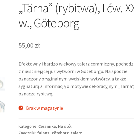
„Tärna” (rybitwa), I ćw. X
w., Göteborg
55,00
zł
Efektowny i bardzo wiekowy talerz ceramiczny, pochodz
z nieistniejącej już wytwórni w Göteborgu. Na spodzie
oznaczony oryginalnym wyciskiem wytwórcy, a także
sygnaturą z informacją o motywie dekoracyjnym „Tärna”,
oznacza rybitwę.
Brak w magazynie
Kategorie:
Ceramika
,
Na stół
Znaczniki:
fajans
,
göteborg
,
talerz