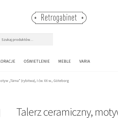
j:
aj
KORACJE
OŚWIETLENIE
MEBLE
VARIA
tyw „Tärna” (rybitwa), I ćw. XX w., Göteborg
Talerz ceramiczny, mot