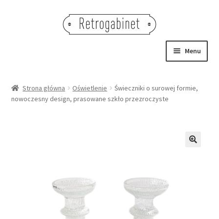
Przejdź
Przejdź
do
do
nawigacji
treści
Menu
NOWOŚCI
Strona główna
Oświetlenie
Świeczniki o surowej formie,
nowoczesny design, prasowane szkło przezroczyste
OBRAZY
NA STÓŁ
DEKORACJE
🔍
OŚWIETLENIE
MEBLE