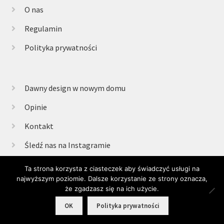
O nas
Regulamin
Polityka prywatności
Dawny design w nowym domu
Opinie
Kontakt
Śledź nas na Instagramie
Ta strona korzysta z ciasteczek aby świadczyć usługi na
najwyższym poziomie. Dalsze korzystanie ze strony oznacza,
© Retrogabinet 2025
że zgadzasz się na ich użycie.
0
OK
Polityka prywatności
Szukaj:
Szukaj