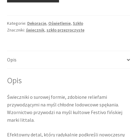
o
surowej
formie,
Kategorie:
Dekoracje
,
Oświetlenie
,
Szkło
Znaczniki:
świecznik
,
szkło przezroczyste
nowoczesny
design,
prasowane
szkło
Opis
przezroczyste
Opis
Świeczniki o surowej formie, zdobione reliefami
przywodzącymi na myśl chłodne lodowcowe spękania.
Wzornictwo przywodzi na myśl kultowe Festivo fińskiej
marki Iittala.
Efektowny detal, który radykalnie podkreśli nowoczesny