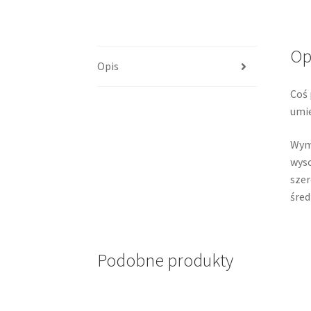
Op
Opis
Coś 
umie
Wym
wyso
szer
śred
Podobne produkty