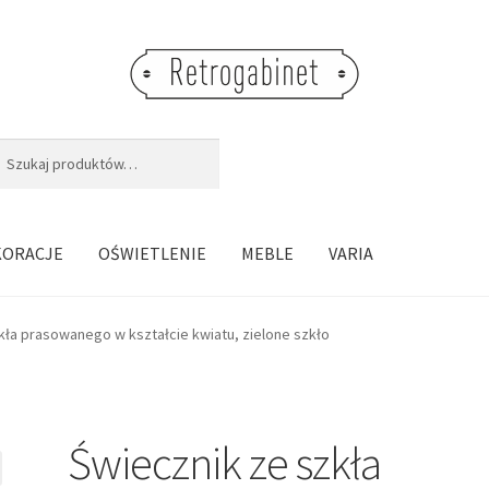
j:
aj
KORACJE
OŚWIETLENIE
MEBLE
VARIA
kła prasowanego w kształcie kwiatu, zielone szkło
Świecznik ze szkła