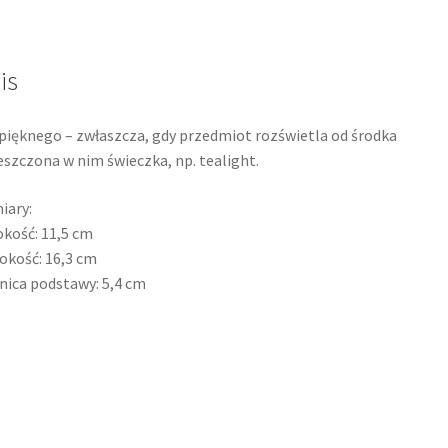
is
pięknego – zwłaszcza, gdy przedmiot rozświetla od środka
szczona w nim świeczka, np. tealight.
iary:
kość: 11,5 cm
okość: 16,3 cm
nica podstawy: 5,4 cm