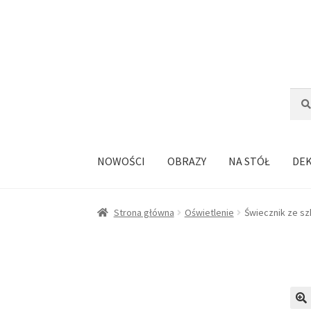
Przejdź
Przejdź
do
do
nawigacji
treści
Szuka
Szuk
NOWOŚCI
OBRAZY
NA STÓŁ
DE
Strona główna
Oświetlenie
Świecznik ze sz