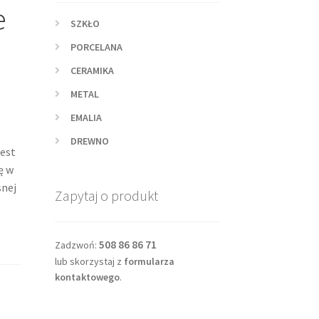
e
SZKŁO
PORCELANA
CERAMIKA
METAL
EMALIA
DREWNO
jest
ę w
snej
Zapytaj o produkt
508 86 86 71
Zadzwoń:
lub skorzystaj z
formularza
kontaktowego
.